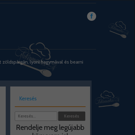
 zöldspárgán, lyoni hagymával és bearni
Keresés
Rendelje meg legújabb