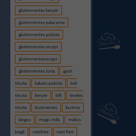
gluténmentes kenyér
gluténmentes palacsinta
gluténmentes piskóta
gluténmentes recept
gluténmentesrecept
gluténmentes torta
gyúrt
tészta
kakaós piskóta
kelt
tészta
kenyér
kifli
leveles
tészta
lisztmentes
lisztmix
lángos
magic mills
mákos
bejgli
nutrifree
nutri free