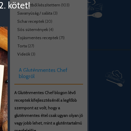
. kötet!
Rizslisztből készítettem
(103)
Savanyúság / saláta
(3)
Schar receptek
(20)
Sós sütemények
(4)
Tojásmentes receptek
(71)
Torta
(27)
Videók
(3)
A Gluténmentes Chef
blogról
A Gluténmentes Chef blogon lévő
receptek kifejlesztésénél a legfőbb
szempont az volt, hogy a
gluténmentes étel csak ugyan olyan jó
vagy jobb lehet, mint a gluténtartalmú
megfelelője.