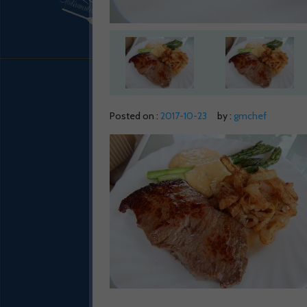
Posted on :
2017-10-23
by :
gmchef