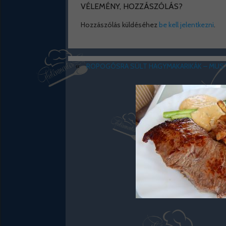
VÉLEMÉNY, HOZZÁSZÓLÁS?
Hozzászólás küldéséhez
be kell jelentkezni
.
«
ROPOGÓSRA SÜLT HAGYMAKARIKÁK – MUS