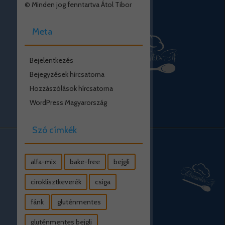
© Minden jog fenntartva Átol Tibor
Meta
Bejelentkezés
Bejegyzések hírcsatorna
Hozzászólások hírcsatorna
WordPress Magyarország
Szó címkék
alfa-mix
bake-free
bejgli
ciroklisztkeverék
csiga
fánk
gluténmentes
gluténmentes bejgli