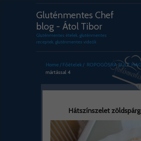
Gluténmentes Chef
blog - Átol Tibor
Gluténmentes ételek, gluténmentes
receptek, gluténmentes videók
Home
Főételek
ROPOGÓSRA SÜLT HAG
mártással 4
Hátszínszelet zöldspárgá