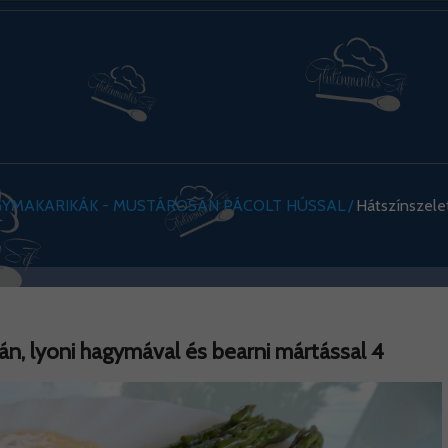
YMAKARIKÁK - MUSTÁROSAN PÁCOLT HÚSSAL
Hátszínszelet
n, lyoni hagymával és bearni mártással 4