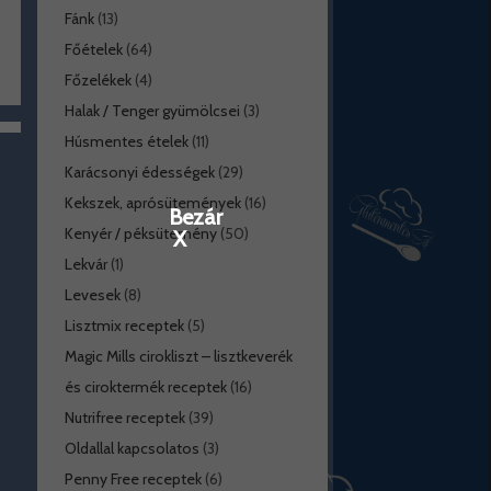
Fánk
(13)
Főételek
(64)
Főzelékek
(4)
Halak / Tenger gyümölcsei
(3)
Húsmentes ételek
(11)
Karácsonyi édességek
(29)
Kekszek, aprósütemények
(16)
Bezár
Kenyér / péksütemény
(50)
X
Lekvár
(1)
Levesek
(8)
Lisztmix receptek
(5)
Magic Mills cirokliszt – lisztkeverék
és ciroktermék receptek
(16)
Nutrifree receptek
(39)
Oldallal kapcsolatos
(3)
Penny Free receptek
(6)