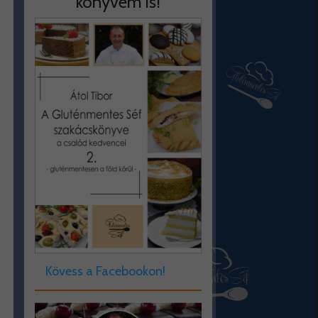
könyvem is!
Kövess a Facebookon!