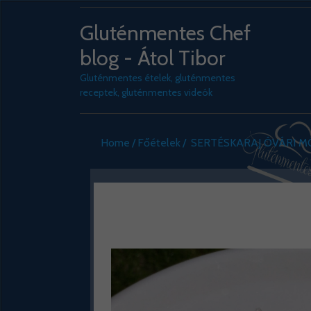
Gluténmentes Chef
blog - Átol Tibor
Gluténmentes ételek, gluténmentes
receptek, gluténmentes videók
Home
Főételek
SERTÉSKARAJ ÓVÁRI 