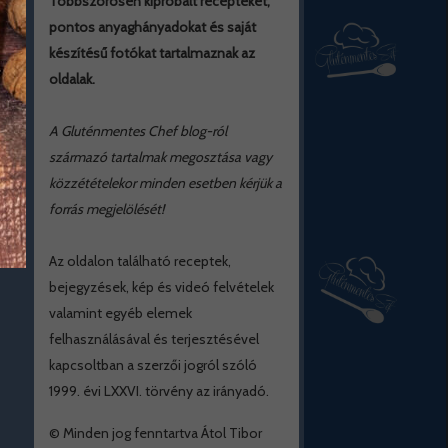
Többszörösen kipróbált recepteket,
pontos anyaghányadokat és saját
készítésű fotókat tartalmaznak az
oldalak.
A Gluténmentes Chef blog-ról
származó tartalmak megosztása vagy
közzétételekor minden esetben kérjük a
forrás megjelölését!
Az oldalon található receptek,
bejegyzések, kép és videó felvételek
valamint egyéb elemek
felhasználásával és terjesztésével
kapcsoltban a szerzői jogról szóló
1999. évi LXXVI. törvény az irányadó.
© Minden jog fenntartva Átol Tibor