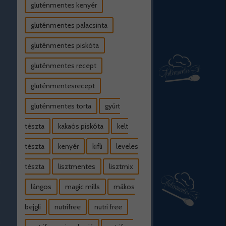
gluténmentes kenyér
gluténmentes palacsinta
gluténmentes piskóta
gluténmentes recept
gluténmentesrecept
gluténmentes torta
gyúrt
tészta
kakaós piskóta
kelt
tészta
kenyér
kifli
leveles
tészta
lisztmentes
lisztmix
lángos
magic mills
mákos
bejgli
nutrifree
nutri free