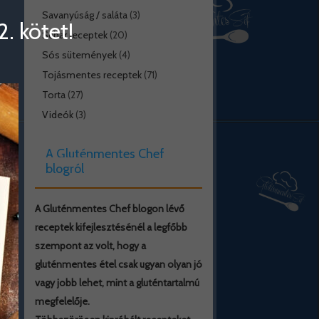
Savanyúság / saláta
(3)
. kötet!
Schar receptek
(20)
Sós sütemények
(4)
Tojásmentes receptek
(71)
Torta
(27)
Videók
(3)
A Gluténmentes Chef
blogról
A Gluténmentes Chef blogon lévő
receptek kifejlesztésénél a legfőbb
szempont az volt, hogy a
gluténmentes étel csak ugyan olyan jó
vagy jobb lehet, mint a gluténtartalmú
megfelelője.