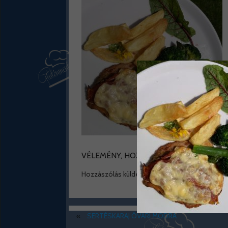
VÉLEMÉNY, HOZZÁSZÓLÁS?
Hozzászólás küldéséhez
be kell jelentkezni
.
«
SERTÉSKARAJ ÓVÁRI MÓDRA