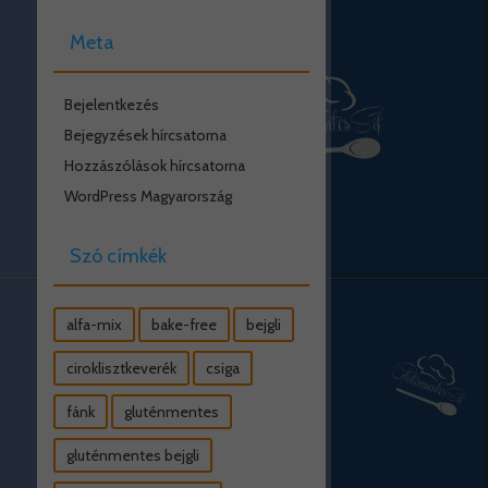
Meta
Bejelentkezés
Bejegyzések hírcsatorna
Hozzászólások hírcsatorna
WordPress Magyarország
Szó címkék
alfa-mix
bake-free
bejgli
ciroklisztkeverék
csiga
fánk
gluténmentes
gluténmentes bejgli