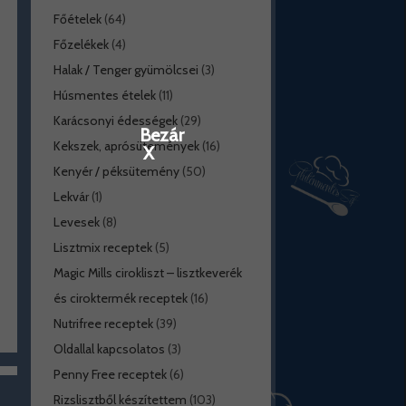
Főételek
(64)
Főzelékek
(4)
Halak / Tenger gyümölcsei
(3)
Húsmentes ételek
(11)
Karácsonyi édességek
(29)
Bezár
Kekszek, aprósütemények
(16)
X
Kenyér / péksütemény
(50)
Lekvár
(1)
Levesek
(8)
Lisztmix receptek
(5)
Magic Mills cirokliszt – lisztkeverék
és ciroktermék receptek
(16)
Nutrifree receptek
(39)
Oldallal kapcsolatos
(3)
Penny Free receptek
(6)
Rizslisztből készítettem
(103)