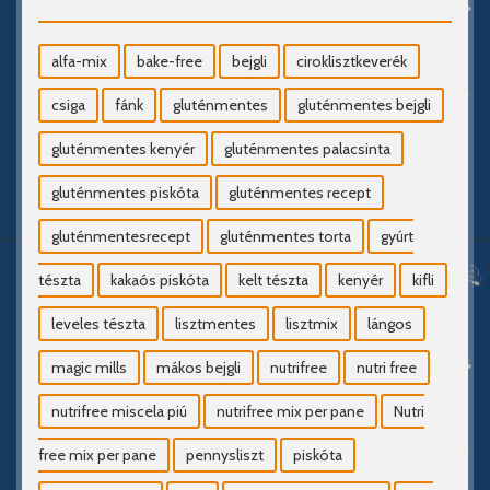
alfa-mix
bake-free
bejgli
ciroklisztkeverék
csiga
fánk
gluténmentes
gluténmentes bejgli
gluténmentes kenyér
gluténmentes palacsinta
gluténmentes piskóta
gluténmentes recept
gluténmentesrecept
gluténmentes torta
gyúrt
tészta
kakaós piskóta
kelt tészta
kenyér
kifli
leveles tészta
lisztmentes
lisztmix
lángos
magic mills
mákos bejgli
nutrifree
nutri free
nutrifree miscela piú
nutrifree mix per pane
Nutri
free mix per pane
pennysliszt
piskóta