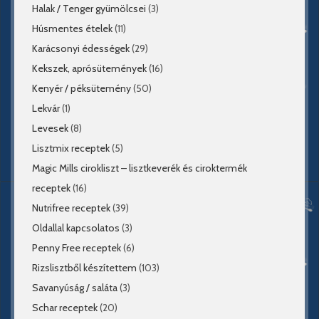
Halak / Tenger gyümölcsei
(3)
Húsmentes ételek
(11)
Karácsonyi édességek
(29)
Kekszek, aprósütemények
(16)
Kenyér / péksütemény
(50)
Lekvár
(1)
Levesek
(8)
Lisztmix receptek
(5)
Magic Mills cirokliszt – lisztkeverék és ciroktermék
receptek
(16)
Nutrifree receptek
(39)
Oldallal kapcsolatos
(3)
Penny Free receptek
(6)
Rizslisztből készítettem
(103)
Savanyúság / saláta
(3)
Schar receptek
(20)