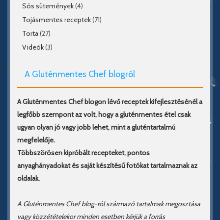
Sós sütemények
(4)
Tojásmentes receptek
(71)
Torta
(27)
Videók
(3)
A Gluténmentes Chef blogról
A Gluténmentes Chef blogon lévő receptek kifejlesztésénél a
legfőbb szempont az volt, hogy a gluténmentes étel csak
ugyan olyan jó vagy jobb lehet, mint a gluténtartalmú
megfelelője.
Többszörösen kipróbált recepteket, pontos
anyaghányadokat és saját készítésű fotókat tartalmaznak az
oldalak.
A Gluténmentes Chef blog-ról származó tartalmak megosztása
vagy közzétételekor minden esetben kérjük a forrás