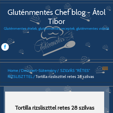
Gluténmentes Chef blog - Átol
Tibor
Gluténmentes ételek, gluténmentes receptek, gluténmentes videók
Home
Desszert-Sütemény
SZILVÁS "RÉTES"
RIZSLISZTTEL
Tortilla rizsliszttel retes 28 szilvas
Tortilla rizsliszttel retes 28 szilvas