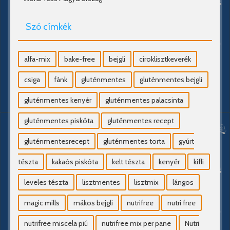
Szó címkék
alfa-mix
bake-free
bejgli
ciroklisztkeverék
csiga
fánk
gluténmentes
gluténmentes bejgli
gluténmentes kenyér
gluténmentes palacsinta
gluténmentes piskóta
gluténmentes recept
gluténmentesrecept
gluténmentes torta
gyúrt
tészta
kakaós piskóta
kelt tészta
kenyér
kifli
leveles tészta
lisztmentes
lisztmix
lángos
magic mills
mákos bejgli
nutrifree
nutri free
nutrifree miscela piú
nutrifree mix per pane
Nutri