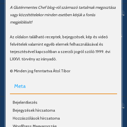
A Gluténmentes Chef blog-ról származó tartalmak megosztása
vagy közzétételekor minden esetben kérjük a forrás
megjelölését!
Az oldalon található receptek, bejegyzések, kép és videó
felvételek valamint egyéb elemek felhasználásával és
terjesztésével kapcsoltban a szerzői jogról szóló 1999. évi
LXXVI. törvény az irányadó.
© Minden jog fenntartva Átol Tibor
Meta
Bejelentkezés
Bejegyzések hírcsatorna
Hozzászólások hírcsatorna
WordPress Magyarország