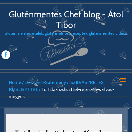
Gluténmentes Chef blog - Átol
Tibor
Gluténmentes ételek, gluténmentes receptek, gluténmentes videók
Home
Desszert-Sütemény
SZILVÁS "RÉTES"
RIZSLISZTTEL
Tortilla-rizsliszttel-retes-16-szilvas-
megyes