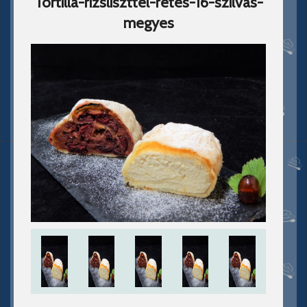
Tortilla-rizsliszttel-retes-16-szilvas-
megyes