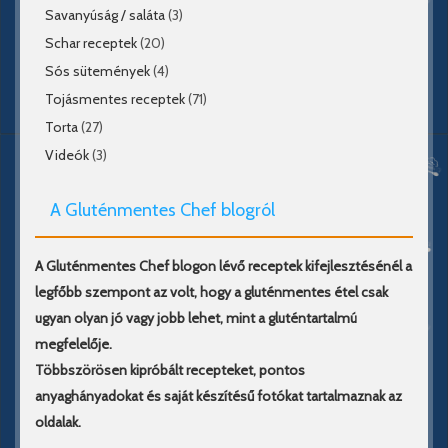
Savanyúság / saláta
(3)
Schar receptek
(20)
Sós sütemények
(4)
Tojásmentes receptek
(71)
Torta
(27)
Videók
(3)
A Gluténmentes Chef blogról
A Gluténmentes Chef blogon lévő receptek kifejlesztésénél a
legfőbb szempont az volt, hogy a gluténmentes étel csak
ugyan olyan jó vagy jobb lehet, mint a gluténtartalmú
megfelelője.
Többszörösen kipróbált recepteket, pontos
anyaghányadokat és saját készítésű fotókat tartalmaznak az
oldalak.