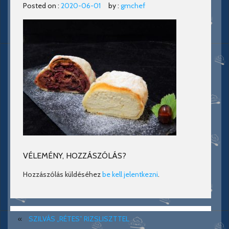
Posted on :
2020-06-01
by :
gmchef
VÉLEMÉNY, HOZZÁSZÓLÁS?
Hozzászólás küldéséhez
be kell jelentkezni
.
«
SZILVÁS „RÉTES” RIZSLISZTTEL