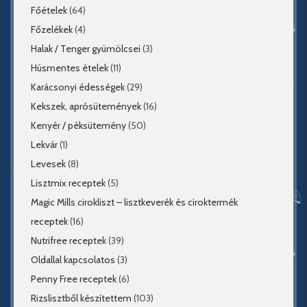
Főételek
(64)
Főzelékek
(4)
Halak / Tenger gyümölcsei
(3)
Húsmentes ételek
(11)
Karácsonyi édességek
(29)
Kekszek, aprósütemények
(16)
Kenyér / péksütemény
(50)
Lekvár
(1)
Levesek
(8)
Lisztmix receptek
(5)
Magic Mills cirokliszt – lisztkeverék és ciroktermék
receptek
(16)
Nutrifree receptek
(39)
Oldallal kapcsolatos
(3)
Penny Free receptek
(6)
Rizslisztből készítettem
(103)