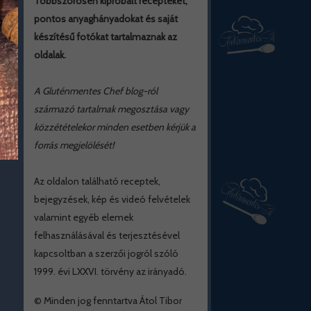
Többszörösen kipróbált recepteket,
pontos anyaghányadokat és saját
készítésű fotókat tartalmaznak az
oldalak.
A Gluténmentes Chef blog-ról
származó tartalmak megosztása vagy
közzétételekor minden esetben kérjük a
forrás megjelölését!
Az oldalon található receptek,
bejegyzések, kép és videó felvételek
valamint egyéb elemek
felhasználásával és terjesztésével
kapcsoltban a szerzői jogról szóló
1999. évi LXXVI. törvény az irányadó.
© Minden jog fenntartva Átol Tibor