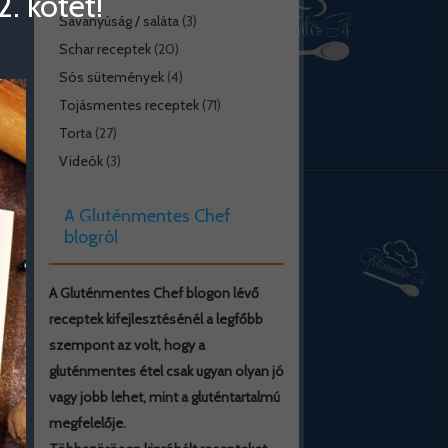
. kötet!
Savanyúság / saláta
(3)
Schar receptek
(20)
Sós sütemények
(4)
Tojásmentes receptek
(71)
Torta
(27)
Videók
(3)
A Gluténmentes Chef
blogról
A Gluténmentes Chef blogon lévő
receptek kifejlesztésénél a legfőbb
szempont az volt, hogy a
gluténmentes étel csak ugyan olyan jó
vagy jobb lehet, mint a gluténtartalmú
megfelelője.