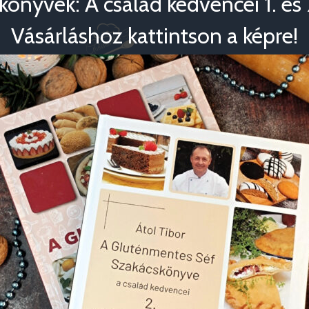
könyvek: A család kedvencei 1. és 2
Vásárláshoz kattintson a képre!