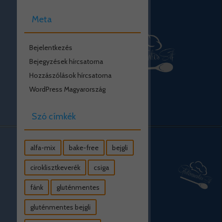
Meta
Bejelentkezés
Bejegyzések hírcsatorna
Hozzászólások hírcsatorna
WordPress Magyarország
Szó címkék
alfa-mix
bake-free
bejgli
ciroklisztkeverék
csiga
fánk
gluténmentes
gluténmentes bejgli