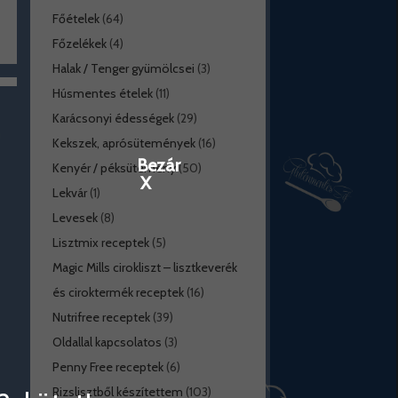
Főételek
(64)
Főzelékek
(4)
Halak / Tenger gyümölcsei
(3)
Húsmentes ételek
(11)
Karácsonyi édességek
(29)
Kekszek, aprósütemények
(16)
Bezár
Kenyér / péksütemény
(50)
X
Lekvár
(1)
Levesek
(8)
Lisztmix receptek
(5)
Magic Mills cirokliszt – lisztkeverék
és ciroktermék receptek
(16)
Nutrifree receptek
(39)
Oldallal kapcsolatos
(3)
Penny Free receptek
(6)
Rizslisztből készítettem
(103)