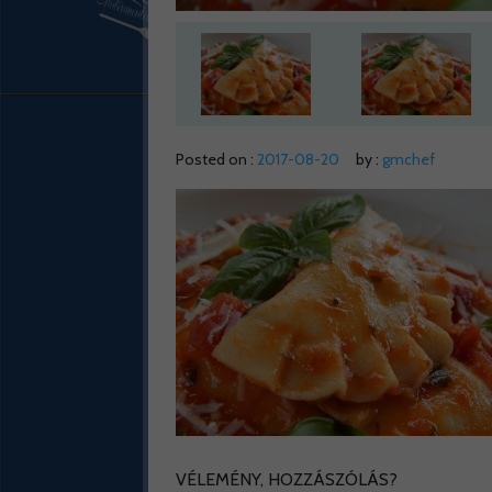
Posted on :
2017-08-20
by :
gmchef
VÉLEMÉNY, HOZZÁSZÓLÁS?