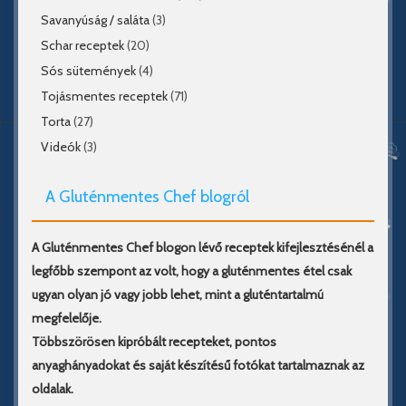
Savanyúság / saláta
(3)
Schar receptek
(20)
Sós sütemények
(4)
Tojásmentes receptek
(71)
Torta
(27)
Videók
(3)
A Gluténmentes Chef blogról
A Gluténmentes Chef blogon lévő receptek kifejlesztésénél a
legfőbb szempont az volt, hogy a gluténmentes étel csak
ugyan olyan jó vagy jobb lehet, mint a gluténtartalmú
megfelelője.
Többszörösen kipróbált recepteket, pontos
anyaghányadokat és saját készítésű fotókat tartalmaznak az
oldalak.