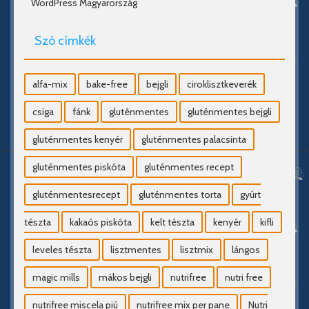
WordPress Magyarország
Szó címkék
alfa-mix
bake-free
bejgli
ciroklisztkeverék
csiga
fánk
gluténmentes
gluténmentes bejgli
gluténmentes kenyér
gluténmentes palacsinta
gluténmentes piskóta
gluténmentes recept
gluténmentesrecept
gluténmentes torta
gyúrt
tészta
kakaós piskóta
kelt tészta
kenyér
kifli
leveles tészta
lisztmentes
lisztmix
lángos
magic mills
mákos bejgli
nutrifree
nutri free
nutrifree miscela piú
nutrifree mix per pane
Nutri