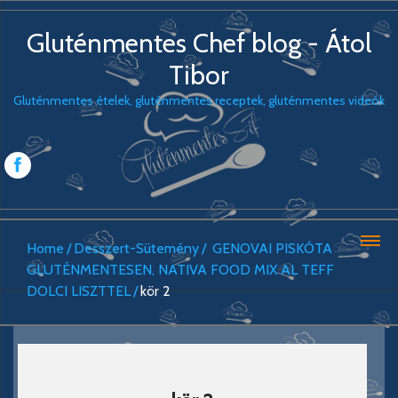
Gluténmentes Chef blog - Átol
Tibor
Gluténmentes ételek, gluténmentes receptek, gluténmentes videók
Home
Desszert-Sütemény
GENOVAI PISKÓTA
GLUTÉNMENTESEN, NATIVA FOOD MIX AL TEFF
DOLCI LISZTTEL
kör 2