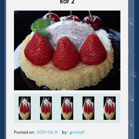
kör 2
Posted on :
2017-06-11
by :
gmchef