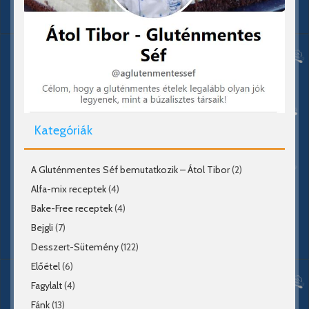
Kategóriák
A Gluténmentes Séf bemutatkozik – Átol Tibor
(2)
Alfa-mix receptek
(4)
Bake-Free receptek
(4)
Bejgli
(7)
Desszert-Sütemény
(122)
Előétel
(6)
Fagylalt
(4)
Fánk
(13)