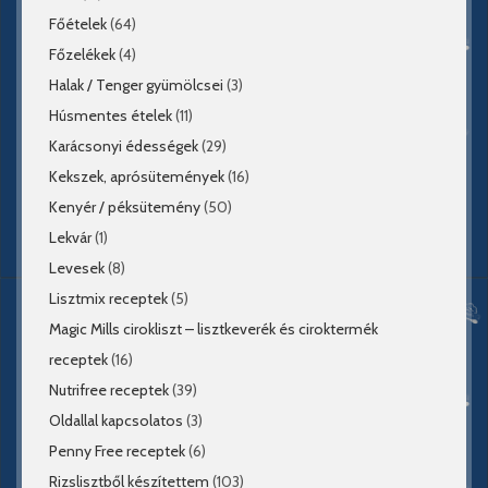
Főételek
(64)
Főzelékek
(4)
Halak / Tenger gyümölcsei
(3)
Húsmentes ételek
(11)
Karácsonyi édességek
(29)
Kekszek, aprósütemények
(16)
Kenyér / péksütemény
(50)
Lekvár
(1)
Levesek
(8)
Lisztmix receptek
(5)
Magic Mills cirokliszt – lisztkeverék és ciroktermék
receptek
(16)
Nutrifree receptek
(39)
Oldallal kapcsolatos
(3)
Penny Free receptek
(6)
Rizslisztből készítettem
(103)