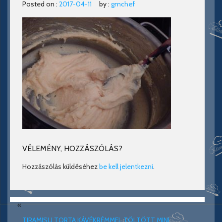
Posted on :
2017-04-11
by :
gmchef
VÉLEMÉNY, HOZZÁSZÓLÁS?
Hozzászólás küldéséhez
be kell jelentkezni
.
«
TIRAMISU TORTA KÁVÉKRÉMMEL TÖLTÖTT MINI