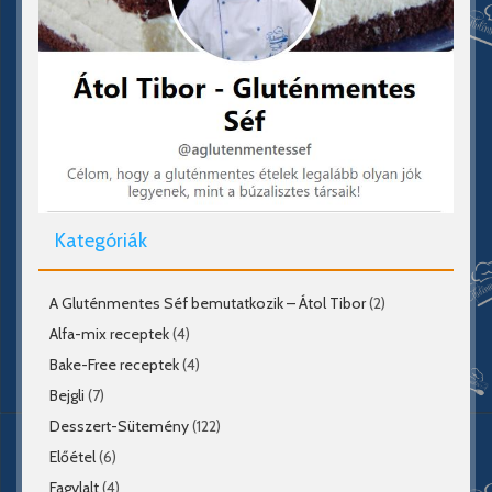
Kategóriák
A Gluténmentes Séf bemutatkozik – Átol Tibor
(2)
Alfa-mix receptek
(4)
Bake-Free receptek
(4)
Bejgli
(7)
Desszert-Sütemény
(122)
Előétel
(6)
Fagylalt
(4)