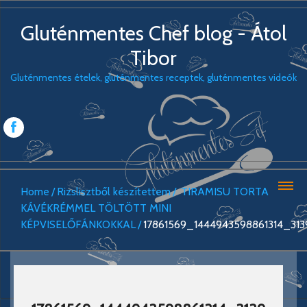
Gluténmentes Chef blog - Átol
Tibor
Gluténmentes ételek, gluténmentes receptek, gluténmentes videók
Home
Rizslisztből készítettem
TIRAMISU TORTA
KÁVÉKRÉMMEL TÖLTÖTT MINI
KÉPVISELŐFÁNKOKKAL
17861569_1444943598861314_31