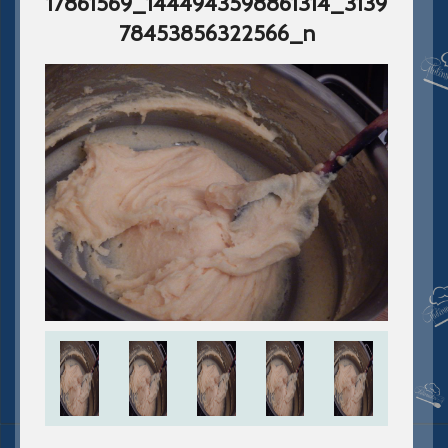
17861569_1444943598861314_3139
78453856322566_n