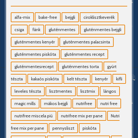
alfa-mix
bake-free
bejgli
ciroklisztkeverék
csiga
fánk
gluténmentes
gluténmentes bejgli
gluténmentes kenyér
gluténmentes palacsinta
gluténmentes piskóta
gluténmentes recept
gluténmentesrecept
gluténmentes torta
gyúrt
tészta
kakaós piskóta
kelt tészta
kenyér
kifli
leveles tészta
lisztmentes
lisztmix
lángos
magic mills
mákos bejgli
nutrifree
nutri free
nutrifree miscela piú
nutrifree mix per pane
Nutri
free mix per pane
pennysliszt
piskóta