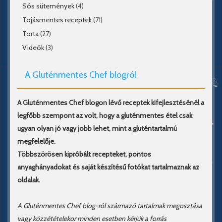
Sós sütemények
(4)
Tojásmentes receptek
(71)
Torta
(27)
Videók
(3)
A Gluténmentes Chef blogról
A Gluténmentes Chef blogon lévő receptek kifejlesztésénél a
legfőbb szempont az volt, hogy a gluténmentes étel csak
ugyan olyan jó vagy jobb lehet, mint a gluténtartalmú
megfelelője.
Többszörösen kipróbált recepteket, pontos
anyaghányadokat és saját készítésű fotókat tartalmaznak az
oldalak.
A Gluténmentes Chef blog-ról származó tartalmak megosztása
vagy közzétételekor minden esetben kérjük a forrás