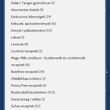
Halak / Tenger gyümölcsei
(3)
Húsmentes ételek
(11)
Karácsonyi édességek
(29)
Kekszek, aprósütemények
(16)
Kenyér / péksütemény
(50)
Lekvár
(1)
Levesek
(8)
Lisztmix receptek
(5)
Magic Mills cirokliszt – lisztkeverék és ciroktermék
receptek
(16)
Nutrifree receptek
(39)
Oldallal kapcsolatos
(3)
Penny Free receptek
(6)
Rizslisztből készítettem
(103)
Savanyúság / saláta
(3)
Schar receptek
(20)