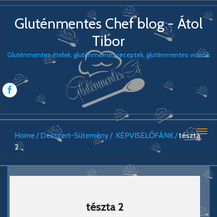
Gluténmentes Chef blog - Átol
Tibor
Gluténmentes ételek, gluténmentes receptek, gluténmentes videók
Home
Desszert-Sütemény
KÉPVISELŐFÁNK
tészta
2
tészta 2