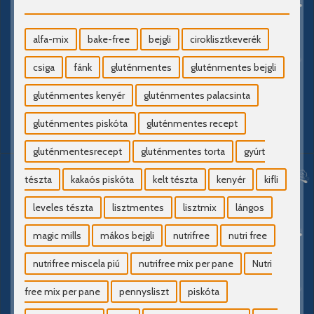
alfa-mix
bake-free
bejgli
ciroklisztkeverék
csiga
fánk
gluténmentes
gluténmentes bejgli
gluténmentes kenyér
gluténmentes palacsinta
gluténmentes piskóta
gluténmentes recept
gluténmentesrecept
gluténmentes torta
gyúrt
tészta
kakaós piskóta
kelt tészta
kenyér
kifli
leveles tészta
lisztmentes
lisztmix
lángos
magic mills
mákos bejgli
nutrifree
nutri free
nutrifree miscela piú
nutrifree mix per pane
Nutri
free mix per pane
pennysliszt
piskóta