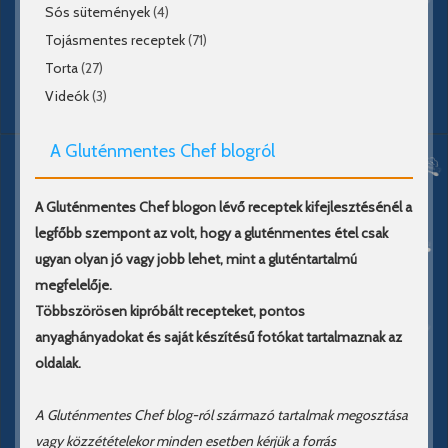
Sós sütemények
(4)
Tojásmentes receptek
(71)
Torta
(27)
Videók
(3)
A Gluténmentes Chef blogról
A Gluténmentes Chef blogon lévő receptek kifejlesztésénél a
legfőbb szempont az volt, hogy a gluténmentes étel csak
ugyan olyan jó vagy jobb lehet, mint a gluténtartalmú
megfelelője.
Többszörösen kipróbált recepteket, pontos
anyaghányadokat és saját készítésű fotókat tartalmaznak az
oldalak.
A Gluténmentes Chef blog-ról származó tartalmak megosztása
vagy közzétételekor minden esetben kérjük a forrás