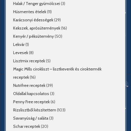
Halak / Tenger gyümölcsei
(3)
Húsmentes ételek
(11)
Karácsonyi édességek
(29)
Kekszek, aprósütemények
(16)
Kenyér / péksütemény
(50)
Lekvár
(1)
Levesek
(8)
Lisztmix receptek
(5)
Magic Mills cirokliszt – lisztkeverék és ciroktermék
receptek
(16)
Nutrifree receptek
(39)
Oldallal kapcsolatos
(3)
Penny Free receptek
(6)
Rizslisztből készítettem
(103)
Savanyúság / saláta
(3)
Schar receptek
(20)