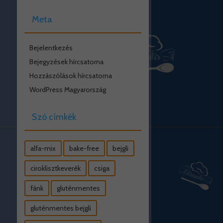
Meta
Bejelentkezés
Bejegyzések hírcsatorna
Hozzászólások hírcsatorna
WordPress Magyarország
Szó címkék
alfa-mix
bake-free
bejgli
ciroklisztkeverék
csiga
fánk
gluténmentes
gluténmentes bejgli