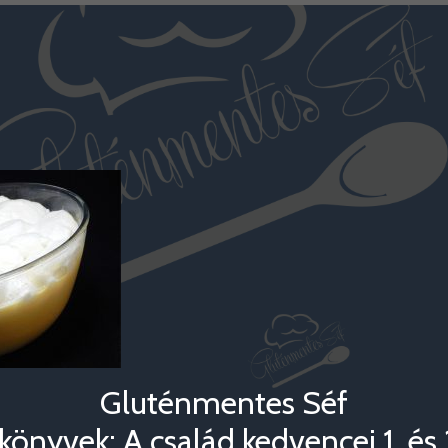
Gluténmentes Séf
könyvek: A család kedvencei 1. és 2