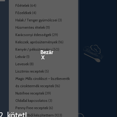
Főételek
(64)
Főzelékek
(4)
Halak / Tenger gyümölcsei
(3)
Húsmentes ételek
(11)
Karácsonyi édességek
(29)
Kekszek, aprósütemények
(16)
Kenyér / péksütemény
(50)
Bezár
X
Lekvár
(1)
Levesek
(8)
Lisztmix receptek
(5)
Magic Mills cirokliszt – lisztkeverék
és ciroktermék receptek
(16)
Nutrifree receptek
(39)
Oldallal kapcsolatos
(3)
Penny Free receptek
(6)
. kötet!
Rizslisztből készítettem
(103)