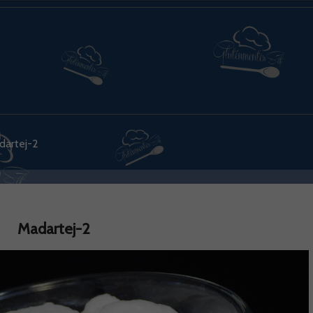
dartej-2
Madartej-2