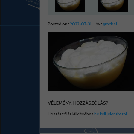
Posted on :
2022-07-31
by :
gmchef
VÉLEMÉNY, HOZZÁSZÓLÁS?
Hozzászólás küldéséhez
be kell jelentkezni
.