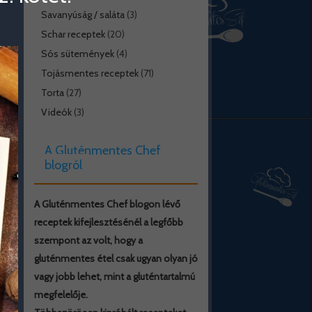
Savanyúság / saláta
(3)
Schar receptek
(20)
Sós sütemények
(4)
Tojásmentes receptek
(71)
Torta
(27)
Videók
(3)
A Gluténmentes Chef
blogról
A Gluténmentes Chef blogon lévő
receptek kifejlesztésénél a legfőbb
szempont az volt, hogy a
gluténmentes étel csak ugyan olyan jó
vagy jobb lehet, mint a gluténtartalmú
megfelelője.