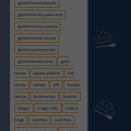
gluténmentes kenyér
gluténmentes palacsinta
gluténmentes piskóta
gluténmentes recept
gluténmentesrecept
gluténmentes torta
gyúrt
tészta
kakaós piskóta
kelt
tészta
kenyér
kifli
leveles
tészta
lisztmentes
lisztmix
lángos
magic mills
mákos
bejgli
nutrifree
nutri free