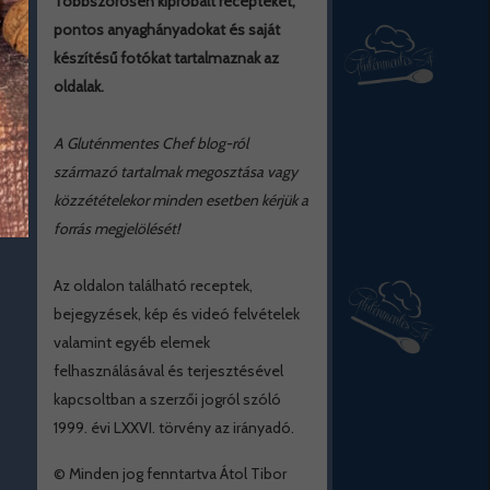
Többszörösen kipróbált recepteket,
pontos anyaghányadokat és saját
készítésű fotókat tartalmaznak az
oldalak.
A Gluténmentes Chef blog-ról
származó tartalmak megosztása vagy
közzétételekor minden esetben kérjük a
forrás megjelölését!
Az oldalon található receptek,
bejegyzések, kép és videó felvételek
valamint egyéb elemek
felhasználásával és terjesztésével
kapcsoltban a szerzői jogról szóló
1999. évi LXXVI. törvény az irányadó.
© Minden jog fenntartva Átol Tibor