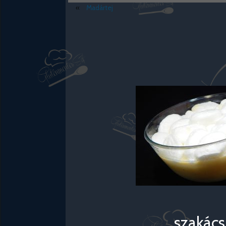
«
Madártej
szakács