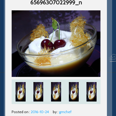
65696307022999_n
Posted on :
2016-10-24
by :
gmchef