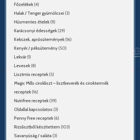
Főzelékek
(4)
Halak / Tenger gyümölcsei
(3)
Húsmentes ételek
(11)
Karácsonyi édességek
(29)
Kekszek, aprósütemények
(16)
Kenyér / péksütemény
(50)
Lekvár
(1)
Levesek
(8)
Lisztmix receptek
(5)
Magic Mills cirokliszt – lisztkeverék és ciroktermék
receptek
(16)
Nutrifree receptek
(39)
Oldallal kapcsolatos
(3)
Penny Free receptek
(6)
Rizslisztből készítettem
(103)
Savanyúság / saláta
(3)