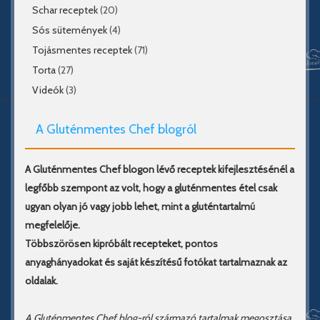
Schar receptek
(20)
Sós sütemények
(4)
Tojásmentes receptek
(71)
Torta
(27)
Videók
(3)
A Gluténmentes Chef blogról
A Gluténmentes Chef blogon lévő receptek kifejlesztésénél a
legfőbb szempont az volt, hogy a gluténmentes étel csak
ugyan olyan jó vagy jobb lehet, mint a gluténtartalmú
megfelelője.
Többszörösen kipróbált recepteket, pontos
anyaghányadokat és saját készítésű fotókat tartalmaznak az
oldalak.
A Gluténmentes Chef blog-ról származó tartalmak megosztása