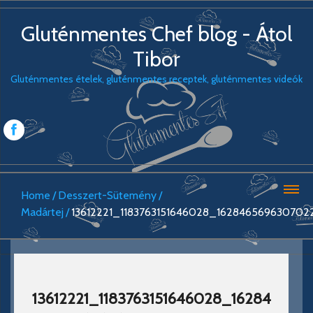
Gluténmentes Chef blog - Átol
Tibor
Gluténmentes ételek, gluténmentes receptek, gluténmentes videók
Home
Desszert-Sütemény
Madártej
13612221_1183763151646028_16284656963070
13612221_1183763151646028_16284