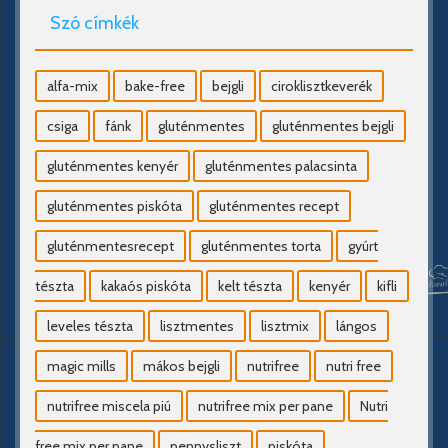
Szó címkék
alfa-mix
bake-free
bejgli
ciroklisztkeverék
csiga
fánk
gluténmentes
gluténmentes bejgli
gluténmentes kenyér
gluténmentes palacsinta
gluténmentes piskóta
gluténmentes recept
gluténmentesrecept
gluténmentes torta
gyúrt
tészta
kakaós piskóta
kelt tészta
kenyér
kifli
leveles tészta
lisztmentes
lisztmix
lángos
magic mills
mákos bejgli
nutrifree
nutri free
nutrifree miscela piú
nutrifree mix per pane
Nutri
free mix per pane
pennysliszt
piskóta