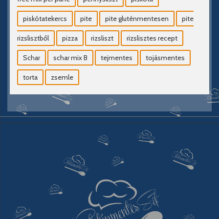
piskótatekercs
pite
pite gluténmentesen
pite
rizslisztből
pizza
rizsliszt
rizslisztes recept
Schar
schar mix B
tejmentes
tojásmentes
torta
zsemle