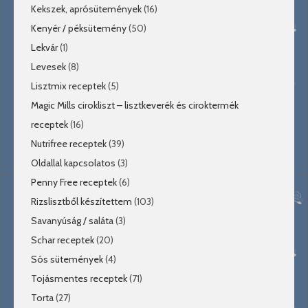
Kekszek, aprósütemények
(16)
Kenyér / péksütemény
(50)
Lekvár
(1)
Levesek
(8)
Lisztmix receptek
(5)
Magic Mills cirokliszt – lisztkeverék és ciroktermék
receptek
(16)
Nutrifree receptek
(39)
Oldallal kapcsolatos
(3)
Penny Free receptek
(6)
Rizslisztből készítettem
(103)
Savanyúság / saláta
(3)
Schar receptek
(20)
Sós sütemények
(4)
Tojásmentes receptek
(71)
Torta
(27)