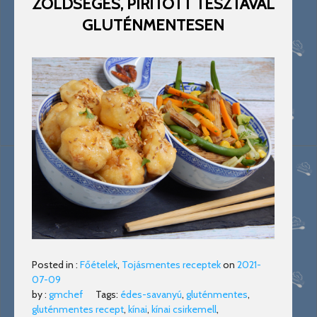
ZÖLDSÉGES, PIRÍTOTT TÉSZTÁVAL
GLUTÉNMENTESEN
Posted in :
Főételek
,
Tojásmentes receptek
on
2021-
07-09
by :
gmchef
Tags:
édes-savanyú
,
gluténmentes
,
gluténmentes recept
,
kínai
,
kínai csirkemell
,