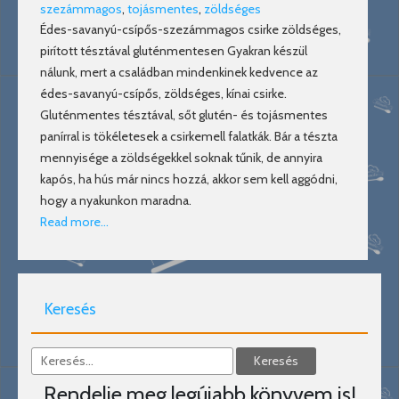
szezámmagos
,
tojásmentes
,
zöldséges
Édes-savanyú-csípős-szezámmagos csirke zöldséges,
pirított tésztával gluténmentesen Gyakran készül
nálunk, mert a családban mindenkinek kedvence az
édes-savanyú-csípős, zöldséges, kínai csirke.
Gluténmentes tésztával, sőt glutén- és tojásmentes
panírral is tökéletesek a csirkemell falatkák. Bár a tészta
mennyisége a zöldségekkel soknak tűnik, de annyira
kapós, ha hús már nincs hozzá, akkor sem kell aggódni,
hogy a nyakunkon maradna.
Read more…
Keresés
Rendelje meg legújabb könyvem is!