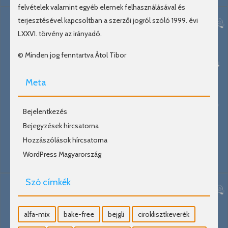
felvételek valamint egyéb elemek felhasználásával és
terjesztésével kapcsoltban a szerzői jogról szóló 1999. évi
LXXVI. törvény az irányadó.
© Minden jog fenntartva Átol Tibor
Meta
Bejelentkezés
Bejegyzések hírcsatorna
Hozzászólások hírcsatorna
WordPress Magyarország
Szó címkék
alfa-mix
bake-free
bejgli
ciroklisztkeverék