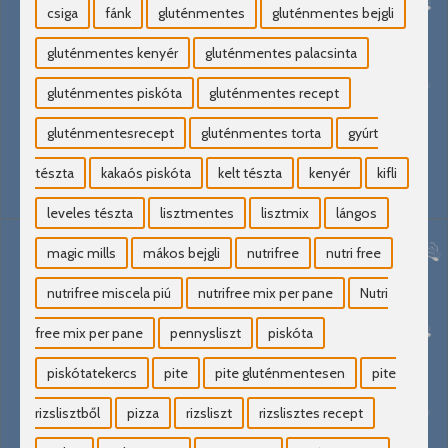
csiga
fánk
gluténmentes
gluténmentes bejgli
gluténmentes kenyér
gluténmentes palacsinta
gluténmentes piskóta
gluténmentes recept
gluténmentesrecept
gluténmentes torta
gyúrt
tészta
kakaós piskóta
kelt tészta
kenyér
kifli
leveles tészta
lisztmentes
lisztmix
lángos
magic mills
mákos bejgli
nutrifree
nutri free
nutrifree miscela piú
nutrifree mix per pane
Nutri
free mix per pane
pennysliszt
piskóta
piskótatekercs
pite
pite gluténmentesen
pite
rizslisztből
pizza
rizsliszt
rizslisztes recept