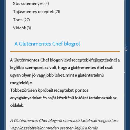
Sós sütemények
(4)
Tojásmentes receptek
(71)
Torta
(27)
Videók
(3)
A Gluténmentes Chef blogról
A Gluténmentes Chef blogon lévő receptek kifejlesztésénél a
legfőbb szempont az volt, hogy a gluténmentes étel csak
ugyan olyan jó vagy jobb lehet, mint a gluténtartalmú
megfelelője.
Többszörösen kipróbált recepteket, pontos
anyaghányadokat és saját készítésű fotókat tartalmaznak az
oldalak.
A Gluténmentes Chef blog-ról származó tartalmak megosztása
vagy közzétételekor minden esetben kérjük a forrás