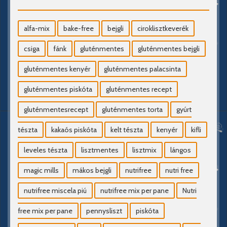
alfa-mix
bake-free
bejgli
ciroklisztkeverék
csiga
fánk
gluténmentes
gluténmentes bejgli
gluténmentes kenyér
gluténmentes palacsinta
gluténmentes piskóta
gluténmentes recept
gluténmentesrecept
gluténmentes torta
gyúrt
tészta
kakaós piskóta
kelt tészta
kenyér
kifli
leveles tészta
lisztmentes
lisztmix
lángos
magic mills
mákos bejgli
nutrifree
nutri free
nutrifree miscela piú
nutrifree mix per pane
Nutri
free mix per pane
pennysliszt
piskóta