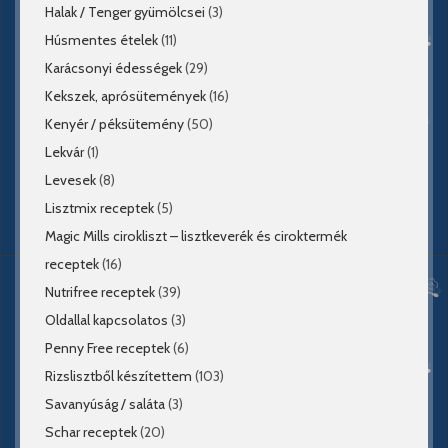
Halak / Tenger gyümölcsei
(3)
Húsmentes ételek
(11)
Karácsonyi édességek
(29)
Kekszek, aprósütemények
(16)
Kenyér / péksütemény
(50)
Lekvár
(1)
Levesek
(8)
Lisztmix receptek
(5)
Magic Mills cirokliszt – lisztkeverék és ciroktermék
receptek
(16)
Nutrifree receptek
(39)
Oldallal kapcsolatos
(3)
Penny Free receptek
(6)
Rizslisztből készítettem
(103)
Savanyúság / saláta
(3)
Schar receptek
(20)