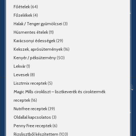
Főételek
(64)
Főzelékek
(4)
Halak / Tenger gyümölcsei
(3)
Húsmentes ételek
(11)
Karácsonyi édességek
(29)
Kekszek, aprósütemények
(16)
Kenyér / péksütemény
(50)
Lekvár
(1)
Levesek
(8)
Lisztmix receptek
(5)
Magic Mills cirokliszt – lisztkeverék és ciroktermék
receptek
(16)
Nutrifree receptek
(39)
Oldallal kapcsolatos
(3)
Penny Free receptek
(6)
Rizslisztből készítettem
(103)