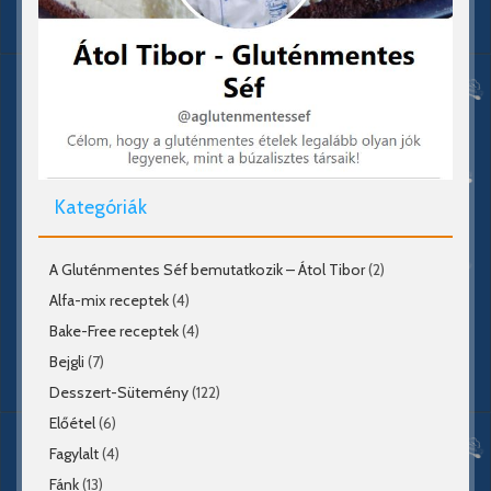
Kategóriák
A Gluténmentes Séf bemutatkozik – Átol Tibor
(2)
Alfa-mix receptek
(4)
Bake-Free receptek
(4)
Bejgli
(7)
Desszert-Sütemény
(122)
Előétel
(6)
Fagylalt
(4)
Fánk
(13)