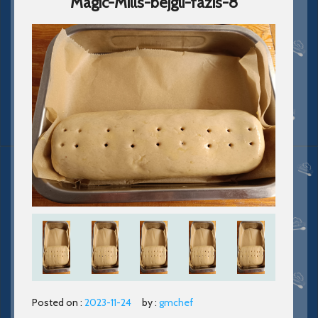
Magic-Mills-bejgli-fazis-8
Posted on :
2023-11-24
by :
gmchef