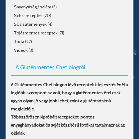
Savanyúság / saláta
(3)
Schar receptek
(20)
Sós sütemények
(4)
Tojásmentes receptek
(71)
Torta
(27)
Videók
(3)
A Gluténmentes Chef blogról
A Gluténmentes Chef blogon lévő receptek kifejlesztésénél a
legfőbb szempont az volt, hogy a gluténmentes étel csak
ugyan olyan jó vagy jobb lehet, mint a gluténtartalmú
megfelelője.
Többszörösen kipróbált recepteket, pontos
anyaghányadokat és saját készítésű fotókat tartalmaznak az
oldalak.