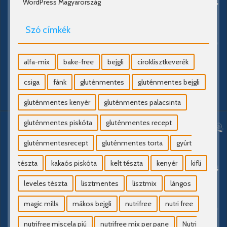
WordPress Magyarország
Szó címkék
alfa-mix
bake-free
bejgli
ciroklisztkeverék
csiga
fánk
gluténmentes
gluténmentes bejgli
gluténmentes kenyér
gluténmentes palacsinta
gluténmentes piskóta
gluténmentes recept
gluténmentesrecept
gluténmentes torta
gyúrt
tészta
kakaós piskóta
kelt tészta
kenyér
kifli
leveles tészta
lisztmentes
lisztmix
lángos
magic mills
mákos bejgli
nutrifree
nutri free
nutrifree miscela piú
nutrifree mix per pane
Nutri