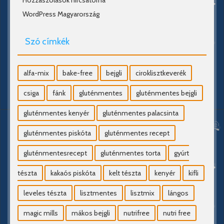
Hozzászólások hírcsatorna
WordPress Magyarország
Szó címkék
alfa-mix
bake-free
bejgli
ciroklisztkeverék
csiga
fánk
gluténmentes
gluténmentes bejgli
gluténmentes kenyér
gluténmentes palacsinta
gluténmentes piskóta
gluténmentes recept
gluténmentesrecept
gluténmentes torta
gyúrt
tészta
kakaós piskóta
kelt tészta
kenyér
kifli
leveles tészta
lisztmentes
lisztmix
lángos
magic mills
mákos bejgli
nutrifree
nutri free