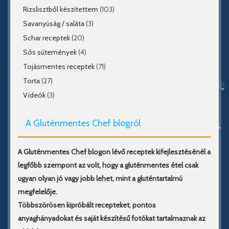
Rizslisztből készítettem
(103)
Savanyúság / saláta
(3)
Schar receptek
(20)
Sós sütemények
(4)
Tojásmentes receptek
(71)
Torta
(27)
Videók
(3)
A Gluténmentes Chef blogról
A Gluténmentes Chef blogon lévő receptek kifejlesztésénél a
legfőbb szempont az volt, hogy a gluténmentes étel csak
ugyan olyan jó vagy jobb lehet, mint a gluténtartalmú
megfelelője.
Többszörösen kipróbált recepteket, pontos
anyaghányadokat és saját készítésű fotókat tartalmaznak az