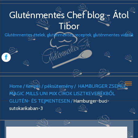
Gluténmentes Chef blog - Átol
Tibor
Gluténmentes ételek, gluténmentes receptek, gluténmentes videók
Home
Kenyér / péksütemény
HAMBURGER ZSEMLE
MAGIC MILLS UNI MIX CIROK LISZTKEVERÉKBŐL
GLUTÉN- ÉS TEJMENTESEN
Hamburger-buci-
sutokarikaban-3