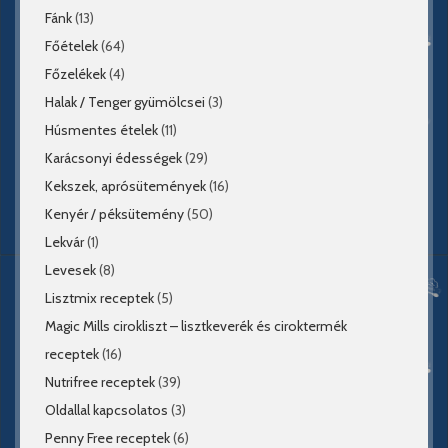
Fánk
(13)
Főételek
(64)
Főzelékek
(4)
Halak / Tenger gyümölcsei
(3)
Húsmentes ételek
(11)
Karácsonyi édességek
(29)
Kekszek, aprósütemények
(16)
Kenyér / péksütemény
(50)
Lekvár
(1)
Levesek
(8)
Lisztmix receptek
(5)
Magic Mills cirokliszt – lisztkeverék és ciroktermék
receptek
(16)
Nutrifree receptek
(39)
Oldallal kapcsolatos
(3)
Penny Free receptek
(6)