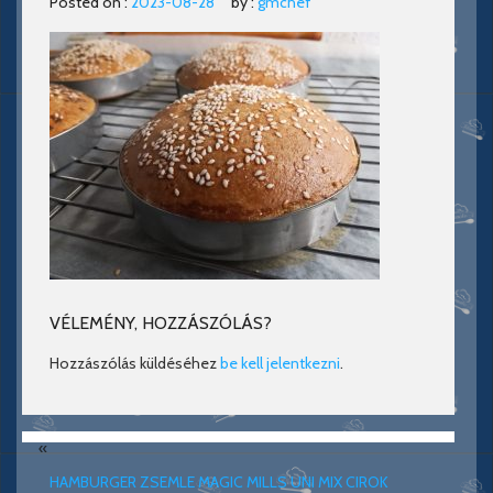
Posted on :
2023-08-28
by :
gmchef
VÉLEMÉNY, HOZZÁSZÓLÁS?
Hozzászólás küldéséhez
be kell jelentkezni
.
«
HAMBURGER ZSEMLE MAGIC MILLS UNI MIX CIROK