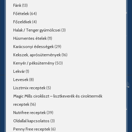
Fánk
(13)
Főételek
(64)
Főzelékek
(4)
Halak / Tenger gyümölcsei
(3)
Húsmentes ételek
(11)
Karácsonyi édességek
(29)
Kekszek, aprósütemények
(16)
Kenyér / péksütemény
(50)
Lekvár
(1)
Levesek
(8)
Lisztmix receptek
(5)
Magic Mills cirokliszt – lisztkeverék és ciroktermék
receptek
(16)
Nutrifree receptek
(39)
Oldallal kapcsolatos
(3)
Penny Free receptek
(6)