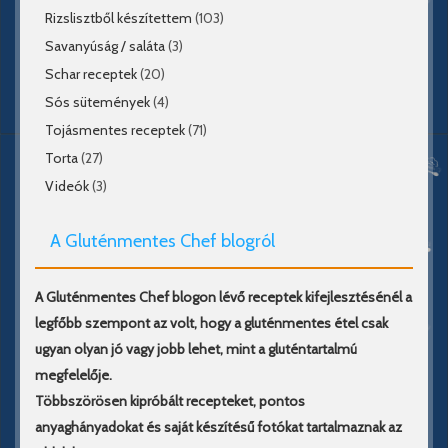
Rizslisztből készítettem
(103)
Savanyúság / saláta
(3)
Schar receptek
(20)
Sós sütemények
(4)
Tojásmentes receptek
(71)
Torta
(27)
Videók
(3)
A Gluténmentes Chef blogról
A Gluténmentes Chef blogon lévő receptek kifejlesztésénél a
legfőbb szempont az volt, hogy a gluténmentes étel csak
ugyan olyan jó vagy jobb lehet, mint a gluténtartalmú
megfelelője.
Többszörösen kipróbált recepteket, pontos
anyaghányadokat és saját készítésű fotókat tartalmaznak az