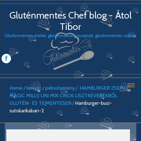
Gluténmentes Chef blog - Átol
Tibor
Gluténmentes ételek, gluténmentes receptek, gluténmentes videók
Home
Kenyér / péksütemény
HAMBURGER ZSEMLE
MAGIC MILLS UNI MIX CIROK LISZTKEVERÉKBŐL
GLUTÉN- ÉS TEJMENTESEN
Hamburger-buci-
sutokarikaban-2