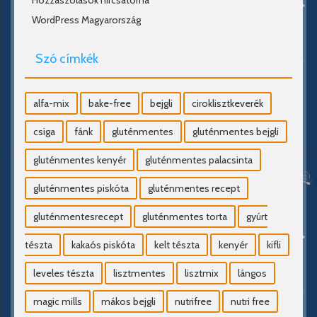
Hozzászólások hírcsatorna
WordPress Magyarország
Szó címkék
alfa-mix
bake-free
bejgli
ciroklisztkeverék
csiga
fánk
gluténmentes
gluténmentes bejgli
gluténmentes kenyér
gluténmentes palacsinta
gluténmentes piskóta
gluténmentes recept
gluténmentesrecept
gluténmentes torta
gyúrt
tészta
kakaós piskóta
kelt tészta
kenyér
kifli
leveles tészta
lisztmentes
lisztmix
lángos
magic mills
mákos bejgli
nutrifree
nutri free