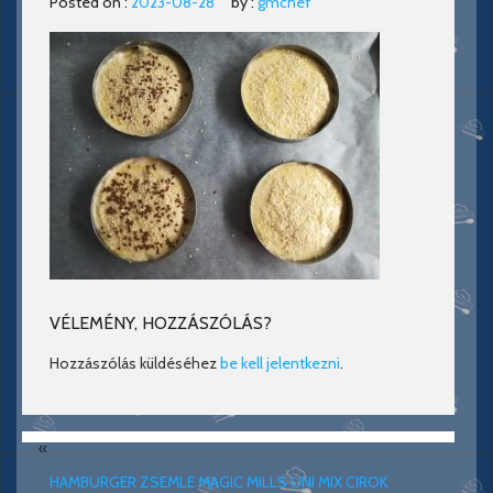
Posted on :
2023-08-28
by :
gmchef
VÉLEMÉNY, HOZZÁSZÓLÁS?
Hozzászólás küldéséhez
be kell jelentkezni
.
«
HAMBURGER ZSEMLE MAGIC MILLS UNI MIX CIROK