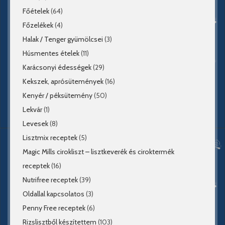
Főételek
(64)
Főzelékek
(4)
Halak / Tenger gyümölcsei
(3)
Húsmentes ételek
(11)
Karácsonyi édességek
(29)
Kekszek, aprósütemények
(16)
Kenyér / péksütemény
(50)
Lekvár
(1)
Levesek
(8)
Lisztmix receptek
(5)
Magic Mills cirokliszt – lisztkeverék és ciroktermék
receptek
(16)
Nutrifree receptek
(39)
Oldallal kapcsolatos
(3)
Penny Free receptek
(6)
Rizslisztből készítettem
(103)