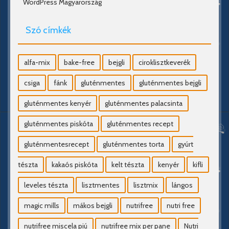
WordPress Magyarország
Szó címkék
alfa-mix
bake-free
bejgli
ciroklisztkeverék
csiga
fánk
gluténmentes
gluténmentes bejgli
gluténmentes kenyér
gluténmentes palacsinta
gluténmentes piskóta
gluténmentes recept
gluténmentesrecept
gluténmentes torta
gyúrt
tészta
kakaós piskóta
kelt tészta
kenyér
kifli
leveles tészta
lisztmentes
lisztmix
lángos
magic mills
mákos bejgli
nutrifree
nutri free
nutrifree miscela piú
nutrifree mix per pane
Nutri