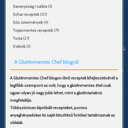
Savanyúság / saláta
(3)
Schar receptek
(20)
Sós sütemények
(4)
Tojásmentes receptek
(71)
Torta
(27)
Videók
(3)
A Gluténmentes Chef blogról
A Gluténmentes Chef blogon lévő receptek kifejlesztésénél a
legfőbb szempont az volt, hogy a gluténmentes étel csak
ugyan olyan jó vagy jobb lehet, mint a gluténtartalmú
megfelelője.
Többszörösen kipróbált recepteket, pontos
anyaghányadokat és saját készítésű fotókat tartalmaznak az
oldalak.