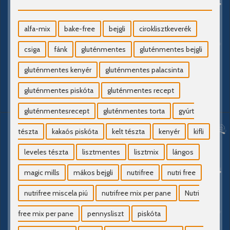
alfa-mix
bake-free
bejgli
ciroklisztkeverék
csiga
fánk
gluténmentes
gluténmentes bejgli
gluténmentes kenyér
gluténmentes palacsinta
gluténmentes piskóta
gluténmentes recept
gluténmentesrecept
gluténmentes torta
gyúrt
tészta
kakaós piskóta
kelt tészta
kenyér
kifli
leveles tészta
lisztmentes
lisztmix
lángos
magic mills
mákos bejgli
nutrifree
nutri free
nutrifree miscela piú
nutrifree mix per pane
Nutri
free mix per pane
pennysliszt
piskóta