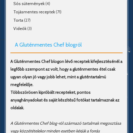
Sós sütemények
(4)
Tojásmentes receptek
(71)
Torta
(27)
Videók
(3)
A Gluténmentes Chef blogról
A Gluténmentes Chef blogon lévő receptek kifejlesztésénél a
legfőbb szempont az volt, hogy a gluténmentes étel csak
ugyan olyan jó vagy jobb lehet, mint a gluténtartalmú
megfelelője.
Többszörösen kipróbált recepteket, pontos
anyaghányadokat és saját készítésű fotókat tartalmaznak az
oldalak.
A Gluténmentes Chef blog-ról származó tartalmak megosztása
vagy közzétételekor minden esetben kérjük a forrás