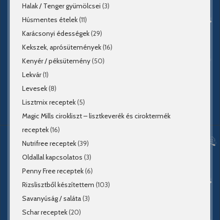
Halak / Tenger gyümölcsei
(3)
Húsmentes ételek
(11)
Karácsonyi édességek
(29)
Kekszek, aprósütemények
(16)
Kenyér / péksütemény
(50)
Lekvár
(1)
Levesek
(8)
Lisztmix receptek
(5)
Magic Mills cirokliszt – lisztkeverék és ciroktermék
receptek
(16)
Nutrifree receptek
(39)
Oldallal kapcsolatos
(3)
Penny Free receptek
(6)
Rizslisztből készítettem
(103)
Savanyúság / saláta
(3)
Schar receptek
(20)