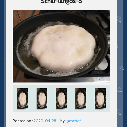
Schar-langos-8
Posted on :
2020-04-28
by :
gmchef