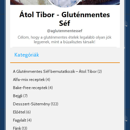
Kategóriák
A Gluténmentes Séf bemutatkozik – Átol Tibor
(2)
Alfa-mix receptek
(4)
Bake-Free receptek
(4)
Bejgli
(7)
Desszert-Sütemény
(122)
Előétel
(6)
Fagylalt
(4)
Fánk
(13)