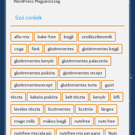
WordPress Magyarország
Szó címkék
alfa-mix
bake-free
bejgli
ciroklisztkeverék
csiga
fánk
gluténmentes
gluténmentes bejgli
gluténmentes kenyér
gluténmentes palacsinta
gluténmentes piskóta
gluténmentes recept
gluténmentesrecept
gluténmentes torta
gyúrt
tészta
kakaós piskóta
kelt tészta
kenyér
kifli
leveles tészta
lisztmentes
lisztmix
lángos
magic mills
mákos bejgli
nutrifree
nutri free
nutrifree miscela piú
nutrifree mix per pane
Nutri