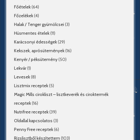
Főételek
(64)
Főzelékek
(4)
Halak / Tenger gyümölcsei
(3)
Húsmentes ételek
(11)
Karácsonyi édességek
(29)
Kekszek, aprósütemények
(16)
Kenyér / péksütemény
(50)
Lekvár
(1)
Levesek
(8)
Lisztmix receptek
(5)
Magic Mills cirokliszt – lisztkeverék és ciroktermék
receptek
(16)
Nutrifree receptek
(39)
Oldallal kapcsolatos
(3)
Penny Free receptek
(6)
Rizslisztből készítettem
(103)