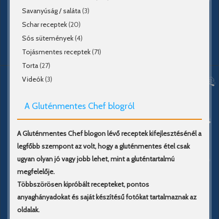
Savanyúság / saláta
(3)
Schar receptek
(20)
Sós sütemények
(4)
Tojásmentes receptek
(71)
Torta
(27)
Videók
(3)
A Gluténmentes Chef blogról
A Gluténmentes Chef blogon lévő receptek kifejlesztésénél a
legfőbb szempont az volt, hogy a gluténmentes étel csak
ugyan olyan jó vagy jobb lehet, mint a gluténtartalmú
megfelelője.
Többszörösen kipróbált recepteket, pontos
anyaghányadokat és saját készítésű fotókat tartalmaznak az
oldalak.