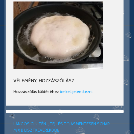
VÉLEMÉNY, HOZZÁSZÓLÁS?
Hozzászólás küldéséhez
be kell jelentkezni
.
«
LÁNGOS GLUTÉN-, TEJ- ÉS TOJÁSMENTESEN SCHAR
MIX B LISZTKEVERÉKBŐL