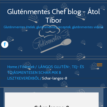
Gluténmentes Chef blog - Átol
Tibor
Gluténmentes ételek, gluténmentes receptek, gluténmentes videók
Home
Főételek
LÁNGOS GLUTÉN-, TEJ- ÉS
TOJÁSMENTESEN SCHAR MIX B
LISZTKEVERÉKBŐL
Schar-langos-8