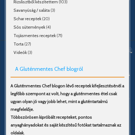
Rizslisztből készítettem
(103)
Savanyúság / saláta
(3)
Schar receptek
(20)
Sós sütemények
(4)
Tojásmentes receptek
(71)
Torta
(27)
Videók
(3)
A Gluténmentes Chef blogról
A Gluténmentes Chef blogon lévő receptek kifejlesztésénél a
legfőbb szempont az volt, hogy a gluténmentes étel csak
ugyan olyan jó vagy jobb lehet, mint a gluténtartalmú
megfelelője.
Többszörösen kipróbált recepteket, pontos
anyaghányadokat és saját készítésű fotókat tartalmaznak az
oldalak.