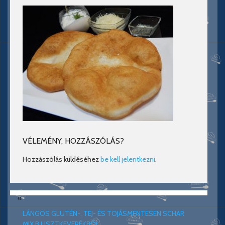
VÉLEMÉNY, HOZZÁSZÓLÁS?
Hozzászólás küldéséhez
be kell jelentkezni
.
«
LÁNGOS GLUTÉN-, TEJ- ÉS TOJÁSMENTESEN SCHAR
MIX B LISZTKEVERÉKBŐL