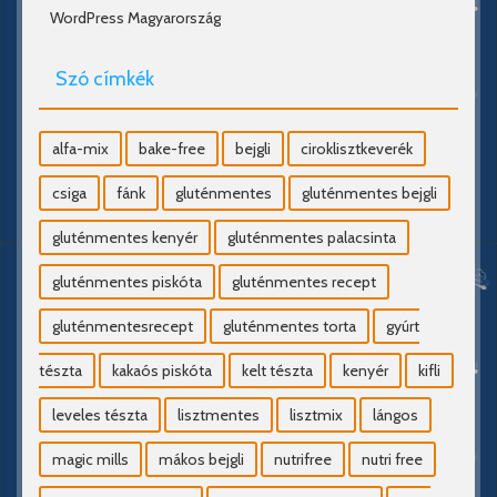
WordPress Magyarország
Szó címkék
alfa-mix
bake-free
bejgli
ciroklisztkeverék
csiga
fánk
gluténmentes
gluténmentes bejgli
gluténmentes kenyér
gluténmentes palacsinta
gluténmentes piskóta
gluténmentes recept
gluténmentesrecept
gluténmentes torta
gyúrt
tészta
kakaós piskóta
kelt tészta
kenyér
kifli
leveles tészta
lisztmentes
lisztmix
lángos
magic mills
mákos bejgli
nutrifree
nutri free