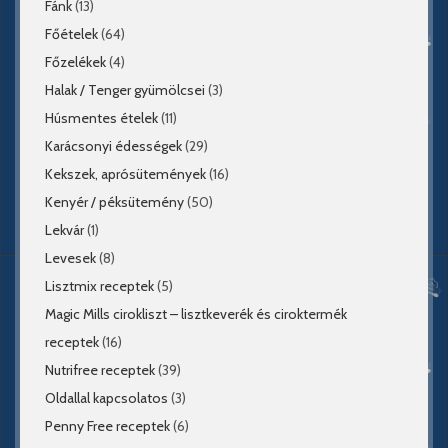
Fánk
(13)
Főételek
(64)
Főzelékek
(4)
Halak / Tenger gyümölcsei
(3)
Húsmentes ételek
(11)
Karácsonyi édességek
(29)
Kekszek, aprósütemények
(16)
Kenyér / péksütemény
(50)
Lekvár
(1)
Levesek
(8)
Lisztmix receptek
(5)
Magic Mills cirokliszt – lisztkeverék és ciroktermék
receptek
(16)
Nutrifree receptek
(39)
Oldallal kapcsolatos
(3)
Penny Free receptek
(6)