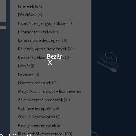
Főételek
(64)
Főzelékek
(4)
Halak / Tenger gyümölcsei
(3)
Húsmentes ételek
(11)
Karácsonyi édességek
(29)
Kekszek, aprósütemények
(16)
Bezár
Kenyér / péksütemény
(50)
X
Lekvár
(1)
Levesek
(8)
Lisztmix receptek
(5)
Magic Mills cirokliszt – lisztkeverék
és ciroktermék receptek
(16)
Nutrifree receptek
(39)
Oldallal kapcsolatos
(3)
Penny Free receptek
(6)
Rizslisztből készítettem
(103)