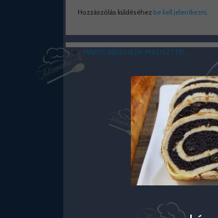
Hozzászólás küldéséhez
be kell jelentkezni
.
«
MÁKOS BEJGLI ALFA-MIX LISZTTEL