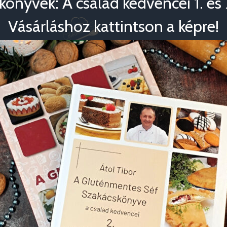
könyvek: A család kedvencei 1. és 2
Vásárláshoz kattintson a képre!