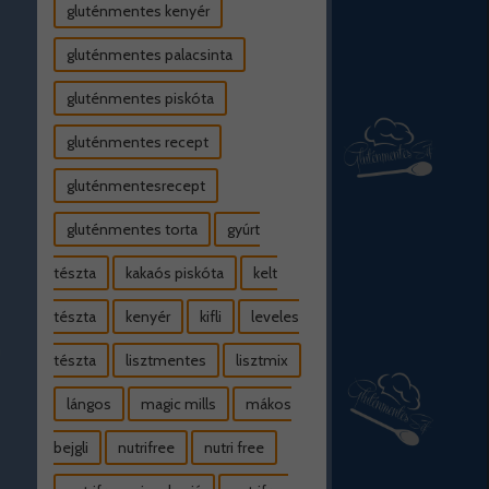
gluténmentes kenyér
gluténmentes palacsinta
gluténmentes piskóta
gluténmentes recept
gluténmentesrecept
gluténmentes torta
gyúrt
tészta
kakaós piskóta
kelt
tészta
kenyér
kifli
leveles
tészta
lisztmentes
lisztmix
lángos
magic mills
mákos
bejgli
nutrifree
nutri free