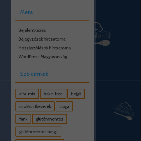
Meta
Bejelentkezés
Bejegyzések hírcsatorna
Hozzászólások hírcsatorna
WordPress Magyarország
Szó címkék
alfa-mix
bake-free
bejgli
ciroklisztkeverék
csiga
fánk
gluténmentes
gluténmentes bejgli