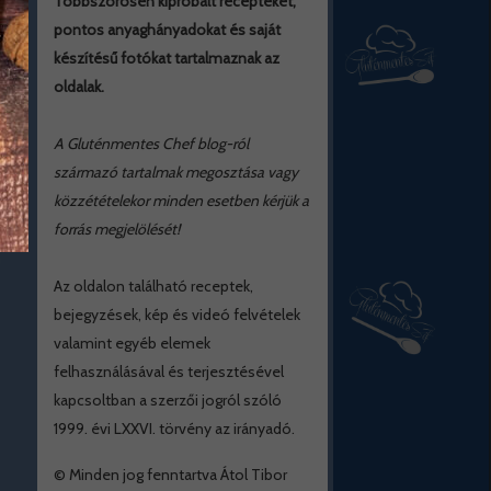
Többszörösen kipróbált recepteket,
pontos anyaghányadokat és saját
készítésű fotókat tartalmaznak az
oldalak.
A Gluténmentes Chef blog-ról
származó tartalmak megosztása vagy
közzétételekor minden esetben kérjük a
forrás megjelölését!
Az oldalon található receptek,
bejegyzések, kép és videó felvételek
valamint egyéb elemek
felhasználásával és terjesztésével
kapcsoltban a szerzői jogról szóló
1999. évi LXXVI. törvény az irányadó.
© Minden jog fenntartva Átol Tibor