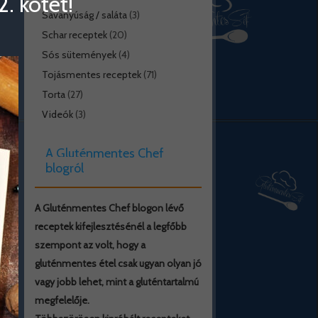
. kötet!
Savanyúság / saláta
(3)
Schar receptek
(20)
Sós sütemények
(4)
Tojásmentes receptek
(71)
Torta
(27)
Videók
(3)
A Gluténmentes Chef
blogról
A Gluténmentes Chef blogon lévő
receptek kifejlesztésénél a legfőbb
szempont az volt, hogy a
gluténmentes étel csak ugyan olyan jó
vagy jobb lehet, mint a gluténtartalmú
megfelelője.