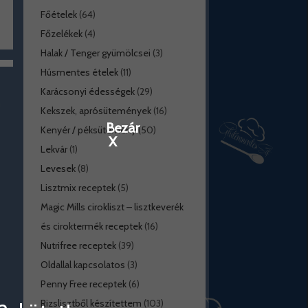
Főételek
(64)
Főzelékek
(4)
Halak / Tenger gyümölcsei
(3)
Húsmentes ételek
(11)
Karácsonyi édességek
(29)
Kekszek, aprósütemények
(16)
Bezár
Kenyér / péksütemény
(50)
X
Lekvár
(1)
Levesek
(8)
Lisztmix receptek
(5)
Magic Mills cirokliszt – lisztkeverék
és ciroktermék receptek
(16)
Nutrifree receptek
(39)
Oldallal kapcsolatos
(3)
Penny Free receptek
(6)
Rizslisztből készítettem
(103)