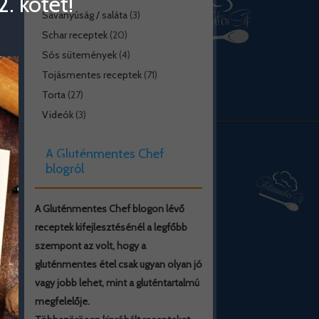
. kötet!
Savanyúság / saláta
(3)
Schar receptek
(20)
Sós sütemények
(4)
Tojásmentes receptek
(71)
Torta
(27)
Videók
(3)
A Gluténmentes Chef
blogról
A Gluténmentes Chef blogon lévő
receptek kifejlesztésénél a legfőbb
szempont az volt, hogy a
gluténmentes étel csak ugyan olyan jó
vagy jobb lehet, mint a gluténtartalmú
megfelelője.