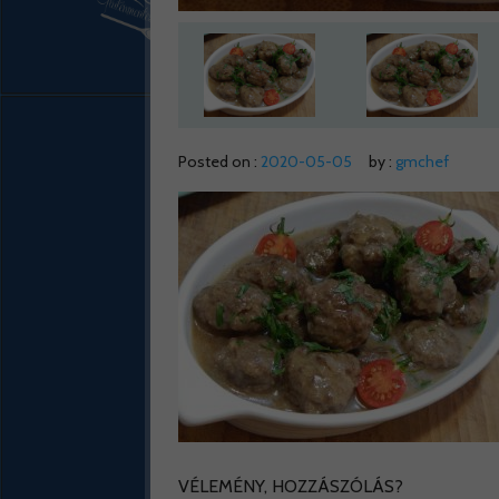
Posted on :
2020-05-05
by :
gmchef
VÉLEMÉNY, HOZZÁSZÓLÁS?