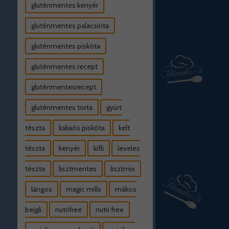
gluténmentes kenyér
gluténmentes palacsinta
gluténmentes piskóta
gluténmentes recept
gluténmentesrecept
gluténmentes torta
gyúrt
tészta
kakaós piskóta
kelt
tészta
kenyér
kifli
leveles
tészta
lisztmentes
lisztmix
lángos
magic mills
mákos
bejgli
nutrifree
nutri free