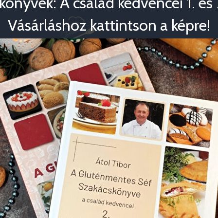
könyvek: A család kedvencei 1. és 2
Vásárláshoz kattintson a képre!