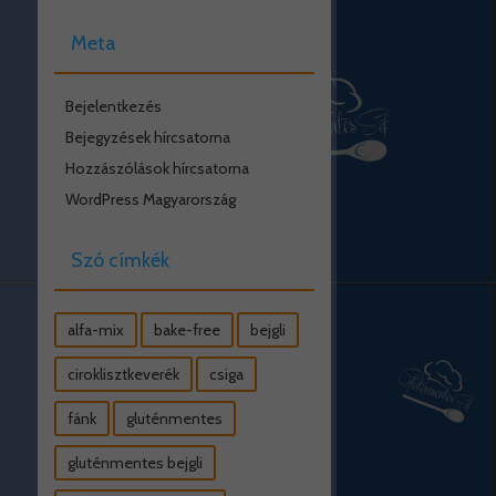
Meta
Bejelentkezés
Bejegyzések hírcsatorna
Hozzászólások hírcsatorna
WordPress Magyarország
Szó címkék
alfa-mix
bake-free
bejgli
ciroklisztkeverék
csiga
fánk
gluténmentes
gluténmentes bejgli