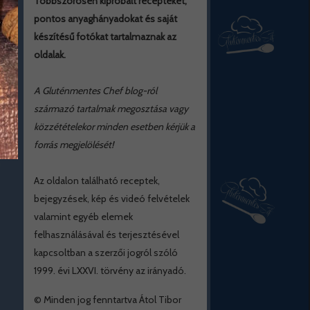
Többszörösen kipróbált recepteket,
pontos anyaghányadokat és saját
készítésű fotókat tartalmaznak az
oldalak.
A Gluténmentes Chef blog-ról
származó tartalmak megosztása vagy
közzétételekor minden esetben kérjük a
forrás megjelölését!
Az oldalon található receptek,
bejegyzések, kép és videó felvételek
valamint egyéb elemek
felhasználásával és terjesztésével
kapcsoltban a szerzői jogról szóló
1999. évi LXXVI. törvény az irányadó.
© Minden jog fenntartva Átol Tibor