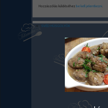
Hozzászólás küldéséhez
be kell jelentkezni
.
«
SVÉD HÚSGOLYÓK