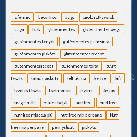
alfa-mix
bake-free
bejgli
ciroklisztkeverék
csiga
fánk
gluténmentes
gluténmentes bejgli
gluténmentes kenyér
gluténmentes palacsinta
gluténmentes piskóta
gluténmentes recept
gluténmentesrecept
gluténmentes torta
gyúrt
tészta
kakaós piskóta
kelt tészta
kenyér
kifli
leveles tészta
lisztmentes
lisztmix
lángos
magic mills
mákos bejgli
nutrifree
nutri free
nutrifree miscela piú
nutrifree mix per pane
Nutri
free mix per pane
pennysliszt
piskóta