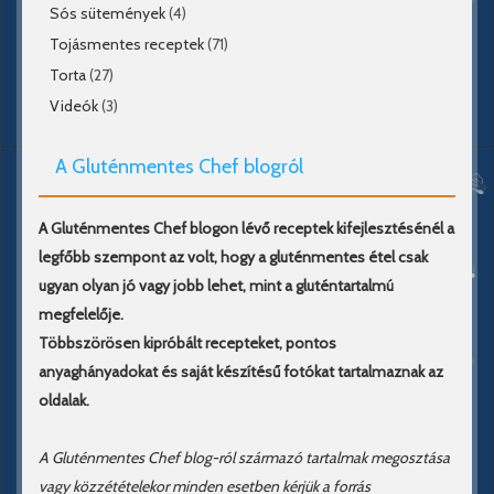
Sós sütemények
(4)
Tojásmentes receptek
(71)
Torta
(27)
Videók
(3)
A Gluténmentes Chef blogról
A Gluténmentes Chef blogon lévő receptek kifejlesztésénél a
legfőbb szempont az volt, hogy a gluténmentes étel csak
ugyan olyan jó vagy jobb lehet, mint a gluténtartalmú
megfelelője.
Többszörösen kipróbált recepteket, pontos
anyaghányadokat és saját készítésű fotókat tartalmaznak az
oldalak.
A Gluténmentes Chef blog-ról származó tartalmak megosztása
vagy közzétételekor minden esetben kérjük a forrás