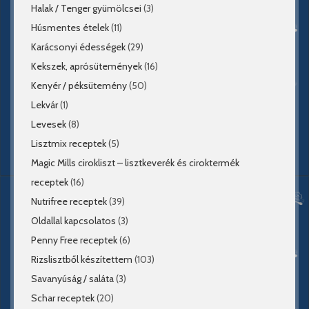
Halak / Tenger gyümölcsei
(3)
Húsmentes ételek
(11)
Karácsonyi édességek
(29)
Kekszek, aprósütemények
(16)
Kenyér / péksütemény
(50)
Lekvár
(1)
Levesek
(8)
Lisztmix receptek
(5)
Magic Mills cirokliszt – lisztkeverék és ciroktermék
receptek
(16)
Nutrifree receptek
(39)
Oldallal kapcsolatos
(3)
Penny Free receptek
(6)
Rizslisztből készítettem
(103)
Savanyúság / saláta
(3)
Schar receptek
(20)