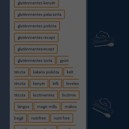
gluténmentes kenyér
gluténmentes palacsinta
gluténmentes piskóta
gluténmentes recept
gluténmentesrecept
gluténmentes torta
gyúrt
tészta
kakaós piskóta
kelt
tészta
kenyér
kifli
leveles
tészta
lisztmentes
lisztmix
lángos
magic mills
mákos
bejgli
nutrifree
nutri free