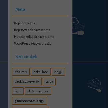
Meta
Bejelentkezés
Bejegyzések hírcsatorna
Hozzászólások hírcsatorna
WordPress Magyarország
Szó címkék
alfa-mix
bake-free
bejgli
ciroklisztkeverék
csiga
fánk
gluténmentes
gluténmentes bejgli