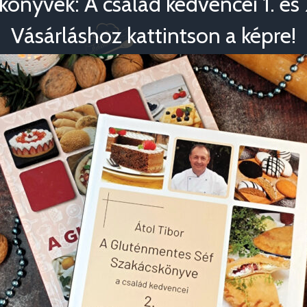
könyvek: A család kedvencei 1. és 2
Vásárláshoz kattintson a képre!