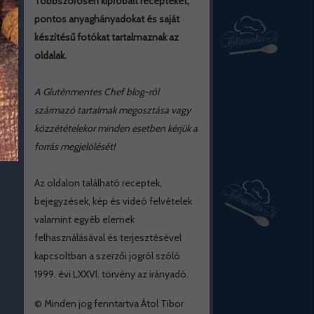
Többszörösen kipróbált recepteket,
pontos anyaghányadokat és saját
készítésű fotókat tartalmaznak az
oldalak.
A Gluténmentes Chef blog-ról
származó tartalmak megosztása vagy
közzétételekor minden esetben kérjük a
forrás megjelölését!
Az oldalon található receptek,
bejegyzések, kép és videó felvételek
valamint egyéb elemek
felhasználásával és terjesztésével
kapcsoltban a szerzői jogról szóló
1999. évi LXXVI. törvény az irányadó.
© Minden jog fenntartva Átol Tibor