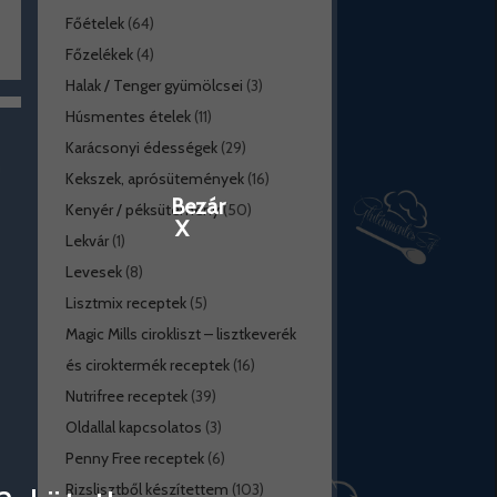
Főételek
(64)
Főzelékek
(4)
Halak / Tenger gyümölcsei
(3)
Húsmentes ételek
(11)
Karácsonyi édességek
(29)
Kekszek, aprósütemények
(16)
Bezár
Kenyér / péksütemény
(50)
X
Lekvár
(1)
Levesek
(8)
Lisztmix receptek
(5)
Magic Mills cirokliszt – lisztkeverék
és ciroktermék receptek
(16)
Nutrifree receptek
(39)
Oldallal kapcsolatos
(3)
Penny Free receptek
(6)
Rizslisztből készítettem
(103)