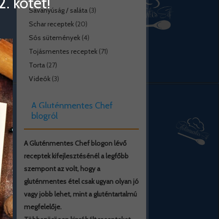
. kötet!
Savanyúság / saláta
(3)
Schar receptek
(20)
Sós sütemények
(4)
Tojásmentes receptek
(71)
Torta
(27)
Videók
(3)
A Gluténmentes Chef
blogról
A Gluténmentes Chef blogon lévő
receptek kifejlesztésénél a legfőbb
szempont az volt, hogy a
gluténmentes étel csak ugyan olyan jó
vagy jobb lehet, mint a gluténtartalmú
megfelelője.