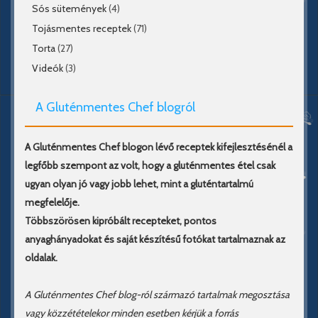
Sós sütemények
(4)
Tojásmentes receptek
(71)
Torta
(27)
Videók
(3)
A Gluténmentes Chef blogról
A Gluténmentes Chef blogon lévő receptek kifejlesztésénél a
legfőbb szempont az volt, hogy a gluténmentes étel csak
ugyan olyan jó vagy jobb lehet, mint a gluténtartalmú
megfelelője.
Többszörösen kipróbált recepteket, pontos
anyaghányadokat és saját készítésű fotókat tartalmaznak az
oldalak.
A Gluténmentes Chef blog-ról származó tartalmak megosztása
vagy közzétételekor minden esetben kérjük a forrás