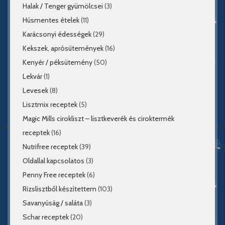
Halak / Tenger gyümölcsei
(3)
Húsmentes ételek
(11)
Karácsonyi édességek
(29)
Kekszek, aprósütemények
(16)
Kenyér / péksütemény
(50)
Lekvár
(1)
Levesek
(8)
Lisztmix receptek
(5)
Magic Mills cirokliszt – lisztkeverék és ciroktermék
receptek
(16)
Nutrifree receptek
(39)
Oldallal kapcsolatos
(3)
Penny Free receptek
(6)
Rizslisztből készítettem
(103)
Savanyúság / saláta
(3)
Schar receptek
(20)