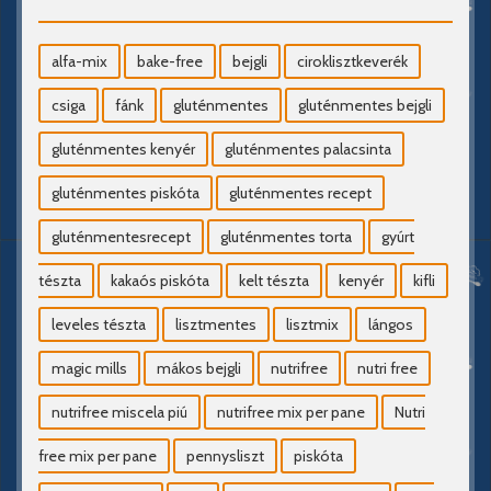
alfa-mix
bake-free
bejgli
ciroklisztkeverék
csiga
fánk
gluténmentes
gluténmentes bejgli
gluténmentes kenyér
gluténmentes palacsinta
gluténmentes piskóta
gluténmentes recept
gluténmentesrecept
gluténmentes torta
gyúrt
tészta
kakaós piskóta
kelt tészta
kenyér
kifli
leveles tészta
lisztmentes
lisztmix
lángos
magic mills
mákos bejgli
nutrifree
nutri free
nutrifree miscela piú
nutrifree mix per pane
Nutri
free mix per pane
pennysliszt
piskóta