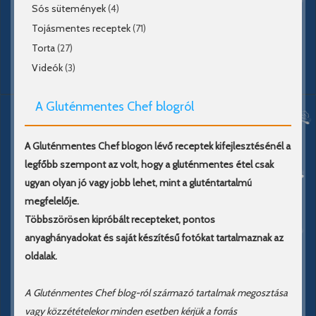
Sós sütemények
(4)
Tojásmentes receptek
(71)
Torta
(27)
Videók
(3)
A Gluténmentes Chef blogról
A Gluténmentes Chef blogon lévő receptek kifejlesztésénél a
legfőbb szempont az volt, hogy a gluténmentes étel csak
ugyan olyan jó vagy jobb lehet, mint a gluténtartalmú
megfelelője.
Többszörösen kipróbált recepteket, pontos
anyaghányadokat és saját készítésű fotókat tartalmaznak az
oldalak.
A Gluténmentes Chef blog-ról származó tartalmak megosztása
vagy közzétételekor minden esetben kérjük a forrás