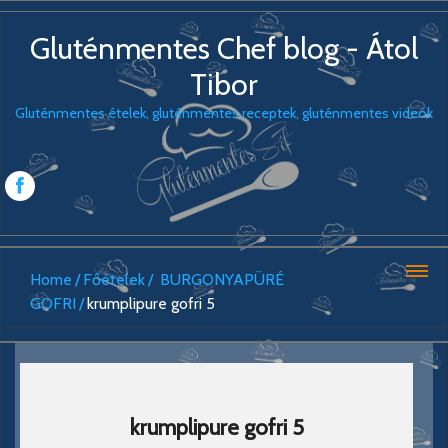
Gluténmentes Chef blog - Átol
Tibor
Gluténmentes ételek, gluténmentes receptek, gluténmentes videók
Home
Főételek
BURGONYAPÜRÉ
GOFRI
krumplipure gofri 5
krumplipure gofri 5