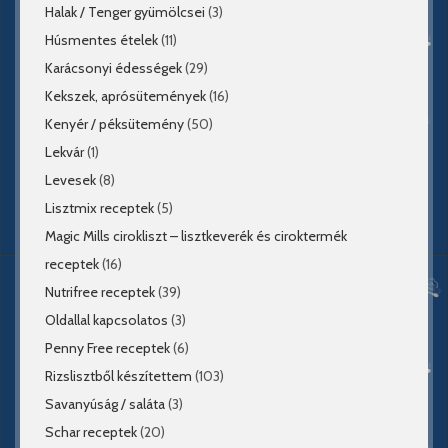
Halak / Tenger gyümölcsei
(3)
Húsmentes ételek
(11)
Karácsonyi édességek
(29)
Kekszek, aprósütemények
(16)
Kenyér / péksütemény
(50)
Lekvár
(1)
Levesek
(8)
Lisztmix receptek
(5)
Magic Mills cirokliszt – lisztkeverék és ciroktermék
receptek
(16)
Nutrifree receptek
(39)
Oldallal kapcsolatos
(3)
Penny Free receptek
(6)
Rizslisztből készítettem
(103)
Savanyúság / saláta
(3)
Schar receptek
(20)