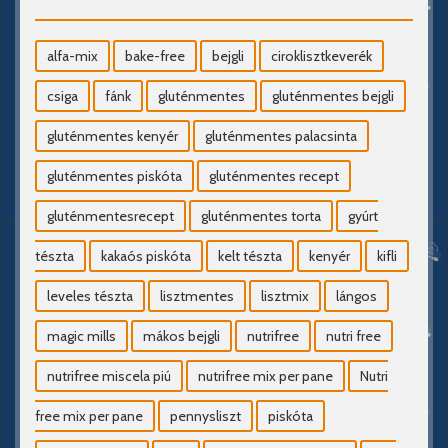
alfa-mix
bake-free
bejgli
ciroklisztkeverék
csiga
fánk
gluténmentes
gluténmentes bejgli
gluténmentes kenyér
gluténmentes palacsinta
gluténmentes piskóta
gluténmentes recept
gluténmentesrecept
gluténmentes torta
gyúrt
tészta
kakaós piskóta
kelt tészta
kenyér
kifli
leveles tészta
lisztmentes
lisztmix
lángos
magic mills
mákos bejgli
nutrifree
nutri free
nutrifree miscela piú
nutrifree mix per pane
Nutri
free mix per pane
pennysliszt
piskóta