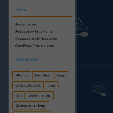
Meta
Bejelentkezés
Bejegyzések hírcsatorna
Hozzászólások hírcsatorna
WordPress Magyarország
Szó címkék
alfa-mix
bake-free
bejgli
ciroklisztkeverék
csiga
fánk
gluténmentes
gluténmentes bejgli