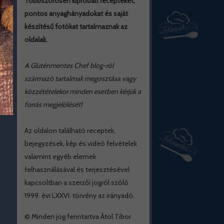
Többszörösen kipróbált recepteket,
pontos anyaghányadokat és saját
készítésű fotókat tartalmaznak az
oldalak.
A Gluténmentes Chef blog-ról
származó tartalmak megosztása vagy
közzétételekor minden esetben kérjük a
forrás megjelölését!
Az oldalon található receptek,
bejegyzések, kép és videó felvételek
valamint egyéb elemek
felhasználásával és terjesztésével
kapcsoltban a szerzői jogról szóló
1999. évi LXXVI. törvény az irányadó.
© Minden jog fenntartva Átol Tibor