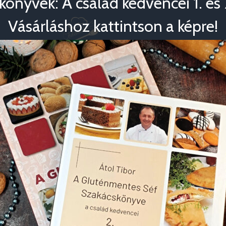
könyvek: A család kedvencei 1. és 2
Vásárláshoz kattintson a képre!