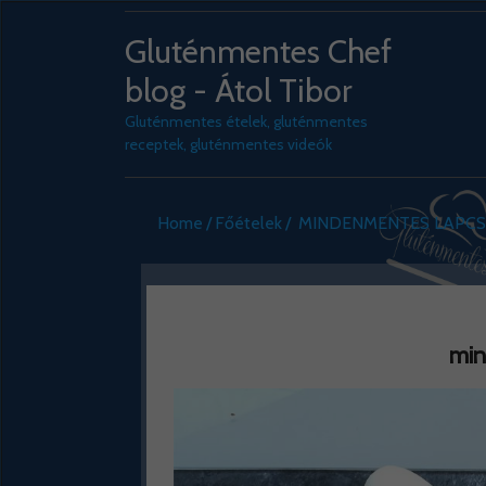
Gluténmentes Chef
blog - Átol Tibor
Gluténmentes ételek, gluténmentes
receptek, gluténmentes videók
Home
Főételek
MINDENMENTES LAPCSÁ
min