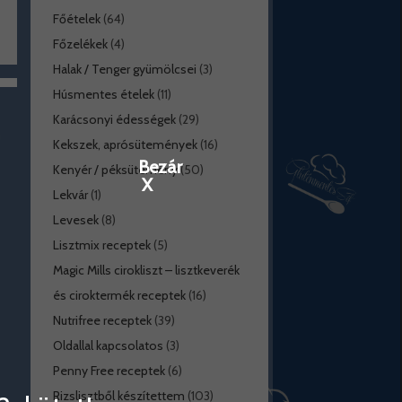
Főételek
(64)
Főzelékek
(4)
Halak / Tenger gyümölcsei
(3)
Húsmentes ételek
(11)
Karácsonyi édességek
(29)
Kekszek, aprósütemények
(16)
Bezár
Kenyér / péksütemény
(50)
X
Lekvár
(1)
Levesek
(8)
Lisztmix receptek
(5)
Magic Mills cirokliszt – lisztkeverék
és ciroktermék receptek
(16)
Nutrifree receptek
(39)
Oldallal kapcsolatos
(3)
Penny Free receptek
(6)
Rizslisztből készítettem
(103)