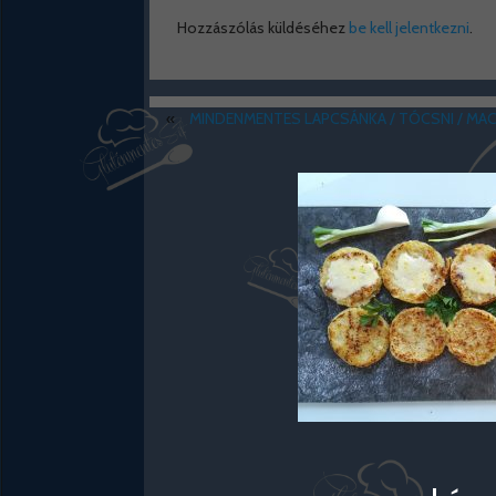
Hozzászólás küldéséhez
be kell jelentkezni
.
«
MINDENMENTES LAPCSÁNKA / TÓCSNI / MA