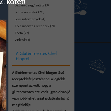
. kötet!
Savanyúság / saláta
(3)
Schar receptek
(20)
Sós sütemények
(4)
Tojásmentes receptek
(71)
Torta
(27)
Videók
(3)
A Gluténmentes Chef
blogról
A Gluténmentes Chef blogon lévő
receptek kifejlesztésénél a legfőbb
szempont az volt, hogy a
gluténmentes étel csak ugyan olyan jó
vagy jobb lehet, mint a gluténtartalmú
megfelelője.