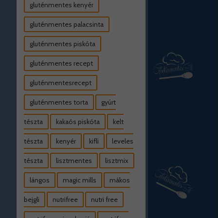
gluténmentes kenyér
gluténmentes palacsinta
gluténmentes piskóta
gluténmentes recept
gluténmentesrecept
gluténmentes torta
gyúrt
tészta
kakaós piskóta
kelt
tészta
kenyér
kifli
leveles
tészta
lisztmentes
lisztmix
lángos
magic mills
mákos
bejgli
nutrifree
nutri free