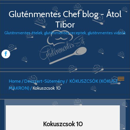
Gluténmentes Chef blog - Átol
Tibor
Gluténmentes ételek, gluténmentes receptek, gluténmentes videók
Home
Desszert-Sütemény
KÓKUSZCSÓK (KÓKUSZ
MAKRON)
Kokuszcsok 10
Kokuszcsok 10