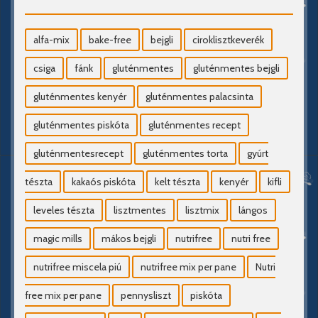
alfa-mix
bake-free
bejgli
ciroklisztkeverék
csiga
fánk
gluténmentes
gluténmentes bejgli
gluténmentes kenyér
gluténmentes palacsinta
gluténmentes piskóta
gluténmentes recept
gluténmentesrecept
gluténmentes torta
gyúrt
tészta
kakaós piskóta
kelt tészta
kenyér
kifli
leveles tészta
lisztmentes
lisztmix
lángos
magic mills
mákos bejgli
nutrifree
nutri free
nutrifree miscela piú
nutrifree mix per pane
Nutri
free mix per pane
pennysliszt
piskóta