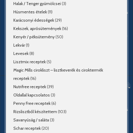
Halak / Tenger gyümölcsei
(3)
Húsmentes ételek
(11)
Karácsonyi édességek
(29)
Kekszek, aprósütemények
(16)
Kenyér / péksütemény
(50)
Lekvár
(1)
Levesek
(8)
Lisztmix receptek
(5)
Magic Mills cirokliszt – lisztkeverék és ciroktermék
receptek
(16)
Nutrifree receptek
(39)
Oldallal kapcsolatos
(3)
Penny Free receptek
(6)
Rizslisztből készítettem
(103)
Savanyúság / saláta
(3)
Schar receptek
(20)