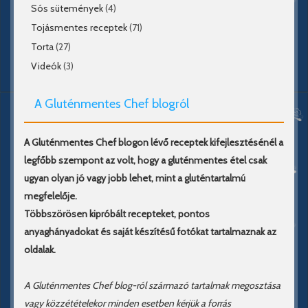
Sós sütemények
(4)
Tojásmentes receptek
(71)
Torta
(27)
Videók
(3)
A Gluténmentes Chef blogról
A Gluténmentes Chef blogon lévő receptek kifejlesztésénél a
legfőbb szempont az volt, hogy a gluténmentes étel csak
ugyan olyan jó vagy jobb lehet, mint a gluténtartalmú
megfelelője.
Többszörösen kipróbált recepteket, pontos
anyaghányadokat és saját készítésű fotókat tartalmaznak az
oldalak.
A Gluténmentes Chef blog-ról származó tartalmak megosztása
vagy közzétételekor minden esetben kérjük a forrás