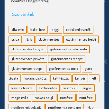
WordPress Magyarország
Szó címkék
alfa-mix
bake-free
bejgli
ciroklisztkeverék
csiga
fánk
gluténmentes
gluténmentes bejgli
gluténmentes kenyér
gluténmentes palacsinta
gluténmentes piskóta
gluténmentes recept
gluténmentesrecept
gluténmentes torta
gyúrt
tészta
kakaós piskóta
kelt tészta
kenyér
kifli
leveles tészta
lisztmentes
lisztmix
lángos
magic mills
mákos bejgli
nutrifree
nutri free
nutrifree miscela piú
nutrifree mix per pane
Nutri