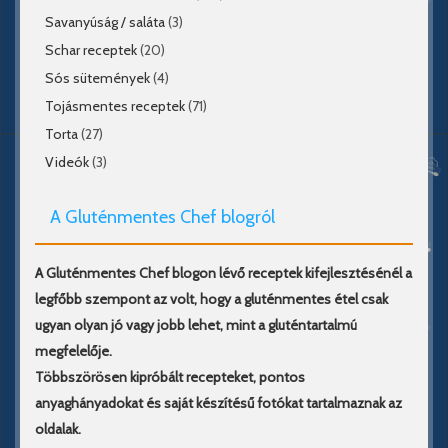
Savanyúság / saláta
(3)
Schar receptek
(20)
Sós sütemények
(4)
Tojásmentes receptek
(71)
Torta
(27)
Videók
(3)
A Gluténmentes Chef blogról
A Gluténmentes Chef blogon lévő receptek kifejlesztésénél a
legfőbb szempont az volt, hogy a gluténmentes étel csak
ugyan olyan jó vagy jobb lehet, mint a gluténtartalmú
megfelelője.
Többszörösen kipróbált recepteket, pontos
anyaghányadokat és saját készítésű fotókat tartalmaznak az
oldalak.