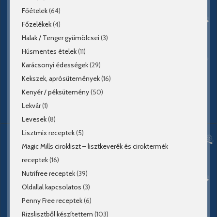
Főételek
(64)
Főzelékek
(4)
Halak / Tenger gyümölcsei
(3)
Húsmentes ételek
(11)
Karácsonyi édességek
(29)
Kekszek, aprósütemények
(16)
Kenyér / péksütemény
(50)
Lekvár
(1)
Levesek
(8)
Lisztmix receptek
(5)
Magic Mills cirokliszt – lisztkeverék és ciroktermék
receptek
(16)
Nutrifree receptek
(39)
Oldallal kapcsolatos
(3)
Penny Free receptek
(6)
Rizslisztből készítettem
(103)