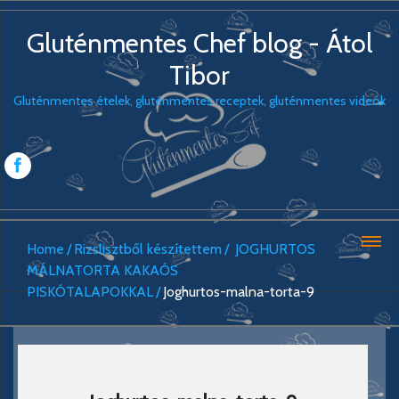
Gluténmentes Chef blog - Átol
Tibor
Gluténmentes ételek, gluténmentes receptek, gluténmentes videók
Home
Rizslisztből készítettem
JOGHURTOS
MÁLNATORTA KAKAÓS
PISKÓTALAPOKKAL
Joghurtos-malna-torta-9