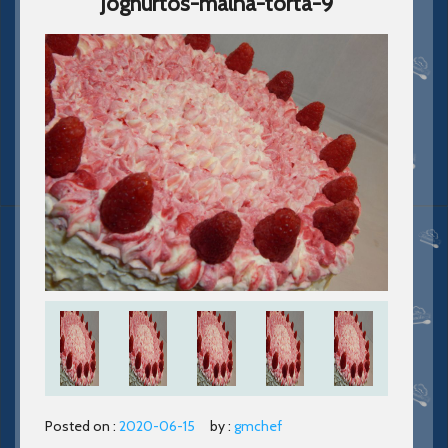
Joghurtos-malna-torta-9
Posted on :
2020-06-15
by :
gmchef