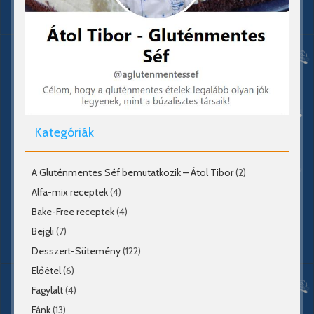
Kategóriák
A Gluténmentes Séf bemutatkozik – Átol Tibor
(2)
Alfa-mix receptek
(4)
Bake-Free receptek
(4)
Bejgli
(7)
Desszert-Sütemény
(122)
Előétel
(6)
Fagylalt
(4)
Fánk
(13)