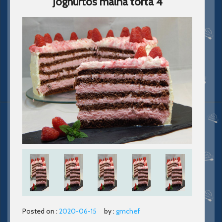
Joghurtos malna torta 4
Posted on :
2020-06-15
by :
gmchef