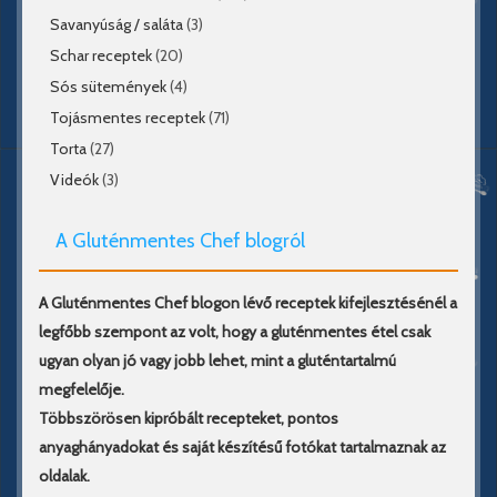
Savanyúság / saláta
(3)
Schar receptek
(20)
Sós sütemények
(4)
Tojásmentes receptek
(71)
Torta
(27)
Videók
(3)
A Gluténmentes Chef blogról
A Gluténmentes Chef blogon lévő receptek kifejlesztésénél a
legfőbb szempont az volt, hogy a gluténmentes étel csak
ugyan olyan jó vagy jobb lehet, mint a gluténtartalmú
megfelelője.
Többszörösen kipróbált recepteket, pontos
anyaghányadokat és saját készítésű fotókat tartalmaznak az
oldalak.