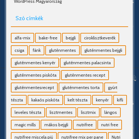
WordPress Magyarország
Szó címkék
alfa-mix
bake-free
bejgli
ciroklisztkeverék
csiga
fánk
gluténmentes
gluténmentes bejgli
gluténmentes kenyér
gluténmentes palacsinta
gluténmentes piskóta
gluténmentes recept
gluténmentesrecept
gluténmentes torta
gyúrt
tészta
kakaós piskóta
kelt tészta
kenyér
kifli
leveles tészta
lisztmentes
lisztmix
lángos
magic mills
mákos bejgli
nutrifree
nutri free
nutrifree miscela piú
nutrifree mix per pane
Nutri