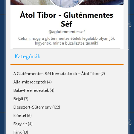
Kategóriák
A Gluténmentes Séf bemutatkozik – Átol Tibor
(2)
Alfa-mix receptek
(4)
Bake-Free receptek
(4)
Bejgli
(7)
Desszert-Sütemény
(122)
Előétel
(6)
Fagylalt
(4)
Fánk
(13)