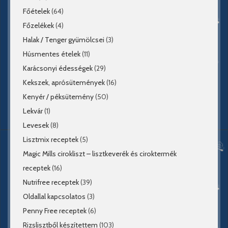
Főételek
(64)
Főzelékek
(4)
Halak / Tenger gyümölcsei
(3)
Húsmentes ételek
(11)
Karácsonyi édességek
(29)
Kekszek, aprósütemények
(16)
Kenyér / péksütemény
(50)
Lekvár
(1)
Levesek
(8)
Lisztmix receptek
(5)
Magic Mills cirokliszt – lisztkeverék és ciroktermék
receptek
(16)
Nutrifree receptek
(39)
Oldallal kapcsolatos
(3)
Penny Free receptek
(6)
Rizslisztből készítettem
(103)