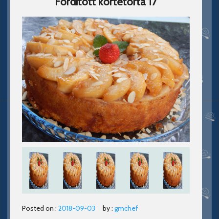
Forditott kortetorta 17
Posted on :
2018-09-03
by :
gmchef