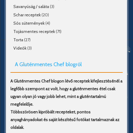
Savanyúság / saláta
(3)
Schar receptek
(20)
Sós sütemények
(4)
Tojásmentes receptek
(71)
Torta
(27)
Videók
(3)
A Gluténmentes Chef blogról
A Gluténmentes Chef blogon lévő receptek kifejlesztésénél a
legfőbb szempont az volt, hogy a gluténmentes étel csak
ugyan olyan jó vagy jobb lehet, mint a gluténtartalmú
megfelelője.
Többszörösen kipróbált recepteket, pontos
anyaghányadokat és saját készítésű fotókat tartalmaznak az
oldalak.