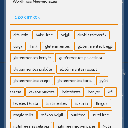
WordPress Magyarország
Szó címkék
alfa-mix
bake-free
bejgli
ciroklisztkeverék
csiga
fánk
gluténmentes
gluténmentes bejgli
gluténmentes kenyér
gluténmentes palacsinta
gluténmentes piskóta
gluténmentes recept
gluténmentesrecept
gluténmentes torta
gyúrt
tészta
kakaós piskóta
kelt tészta
kenyér
kifli
leveles tészta
lisztmentes
lisztmix
lángos
magic mills
mákos bejgli
nutrifree
nutri free
nutrifree miscela piú
nutrifree mix per pane
Nutri