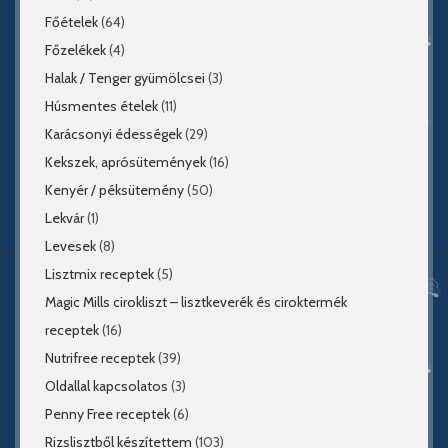
Főételek
(64)
Főzelékek
(4)
Halak / Tenger gyümölcsei
(3)
Húsmentes ételek
(11)
Karácsonyi édességek
(29)
Kekszek, aprósütemények
(16)
Kenyér / péksütemény
(50)
Lekvár
(1)
Levesek
(8)
Lisztmix receptek
(5)
Magic Mills cirokliszt – lisztkeverék és ciroktermék
receptek
(16)
Nutrifree receptek
(39)
Oldallal kapcsolatos
(3)
Penny Free receptek
(6)
Rizslisztből készítettem
(103)