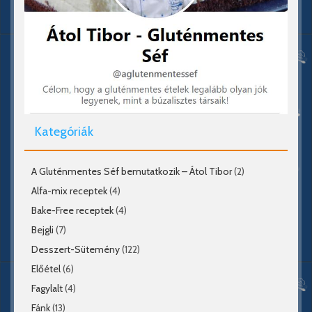
Kategóriák
A Gluténmentes Séf bemutatkozik – Átol Tibor
(2)
Alfa-mix receptek
(4)
Bake-Free receptek
(4)
Bejgli
(7)
Desszert-Sütemény
(122)
Előétel
(6)
Fagylalt
(4)
Fánk
(13)