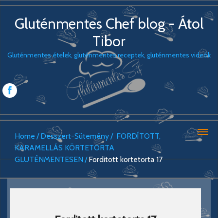
Gluténmentes Chef blog - Átol
Tibor
Gluténmentes ételek, gluténmentes receptek, gluténmentes videók
Home
Desszert-Sütemény
FORDÍTOTT,
KARAMELLÁS KÖRTETORTA
GLUTÉNMENTESEN
Forditott kortetorta 17