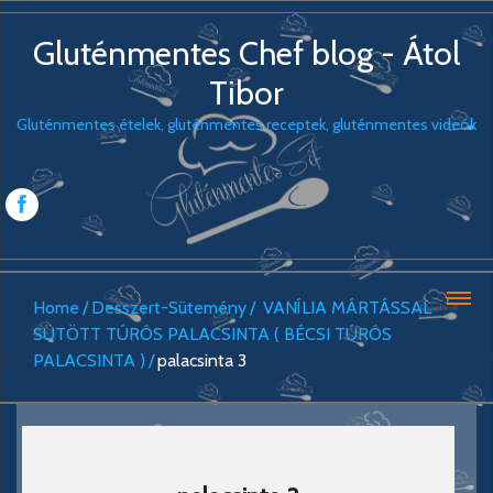
Gluténmentes Chef blog - Átol
Tibor
Gluténmentes ételek, gluténmentes receptek, gluténmentes videók
Home
Desszert-Sütemény
VANÍLIA MÁRTÁSSAL
SÜTÖTT TÚRÓS PALACSINTA ( BÉCSI TÚRÓS
PALACSINTA )
palacsinta 3