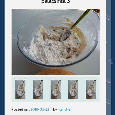
palacsinta 3
Posted on :
2018-05-22
by :
gmchef