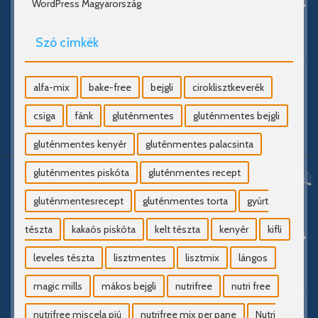
WordPress Magyarország
Szó címkék
alfa-mix
bake-free
bejgli
ciroklisztkeverék
csiga
fánk
gluténmentes
gluténmentes bejgli
gluténmentes kenyér
gluténmentes palacsinta
gluténmentes piskóta
gluténmentes recept
gluténmentesrecept
gluténmentes torta
gyúrt
tészta
kakaós piskóta
kelt tészta
kenyér
kifli
leveles tészta
lisztmentes
lisztmix
lángos
magic mills
mákos bejgli
nutrifree
nutri free
nutrifree miscela piú
nutrifree mix per pane
Nutri