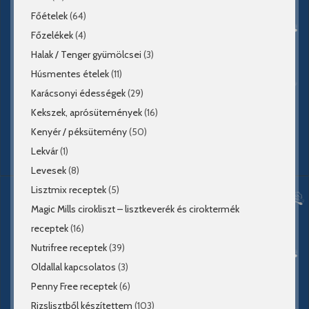
Főételek
(64)
Főzelékek
(4)
Halak / Tenger gyümölcsei
(3)
Húsmentes ételek
(11)
Karácsonyi édességek
(29)
Kekszek, aprósütemények
(16)
Kenyér / péksütemény
(50)
Lekvár
(1)
Levesek
(8)
Lisztmix receptek
(5)
Magic Mills cirokliszt – lisztkeverék és ciroktermék
receptek
(16)
Nutrifree receptek
(39)
Oldallal kapcsolatos
(3)
Penny Free receptek
(6)
Rizslisztből készítettem
(103)