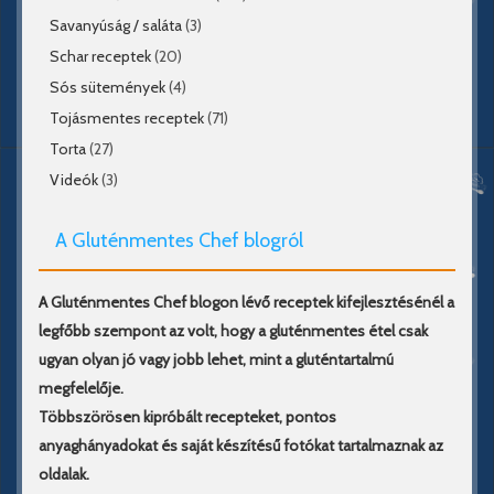
Savanyúság / saláta
(3)
Schar receptek
(20)
Sós sütemények
(4)
Tojásmentes receptek
(71)
Torta
(27)
Videók
(3)
A Gluténmentes Chef blogról
A Gluténmentes Chef blogon lévő receptek kifejlesztésénél a
legfőbb szempont az volt, hogy a gluténmentes étel csak
ugyan olyan jó vagy jobb lehet, mint a gluténtartalmú
megfelelője.
Többszörösen kipróbált recepteket, pontos
anyaghányadokat és saját készítésű fotókat tartalmaznak az
oldalak.