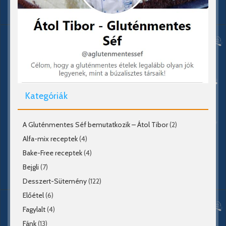
Kategóriák
A Gluténmentes Séf bemutatkozik – Átol Tibor
(2)
Alfa-mix receptek
(4)
Bake-Free receptek
(4)
Bejgli
(7)
Desszert-Sütemény
(122)
Előétel
(6)
Fagylalt
(4)
Fánk
(13)