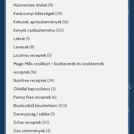
Húsmentes ételek
(11)
Karácsonyi édességek
(29)
Kekszek, aprósütemények
(16)
Kenyér / péksütemény
(50)
Lekvár
(1)
Levesek
(8)
Lisztmix receptek
(5)
Magic Mills cirokliszt – lisztkeverék és ciroktermék
receptek
(16)
Nutrifree receptek
(39)
Oldallal kapcsolatos
(3)
Penny Free receptek
(6)
Rizslisztből készítettem
(103)
Savanyúság / saláta
(3)
Schar receptek
(20)
Sós sütemények
(4)