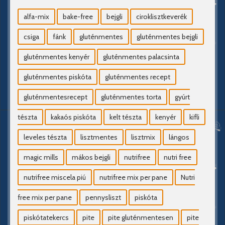
alfa-mix
bake-free
bejgli
ciroklisztkeverék
csiga
fánk
gluténmentes
gluténmentes bejgli
gluténmentes kenyér
gluténmentes palacsinta
gluténmentes piskóta
gluténmentes recept
gluténmentesrecept
gluténmentes torta
gyúrt
tészta
kakaós piskóta
kelt tészta
kenyér
kifli
leveles tészta
lisztmentes
lisztmix
lángos
magic mills
mákos bejgli
nutrifree
nutri free
nutrifree miscela piú
nutrifree mix per pane
Nutri
free mix per pane
pennysliszt
piskóta
piskótatekercs
pite
pite gluténmentesen
pite