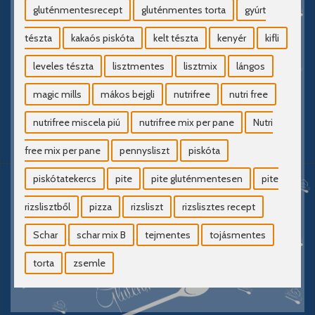
gluténmentesrecept
gluténmentes torta
gyúrt
tészta
kakaós piskóta
kelt tészta
kenyér
kifli
leveles tészta
lisztmentes
lisztmix
lángos
magic mills
mákos bejgli
nutrifree
nutri free
nutrifree miscela piú
nutrifree mix per pane
Nutri
free mix per pane
pennysliszt
piskóta
piskótatekercs
pite
pite gluténmentesen
pite
rizslisztből
pizza
rizsliszt
rizslisztes recept
Schar
schar mix B
tejmentes
tojásmentes
torta
zsemle