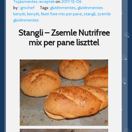
Tojásmentes receptek
on
2017-12-06
by :
gmchef
Tags:
gluténmentes
,
gluténmentes
kenyér
,
kenyér
,
Nutri free mix per pane
,
stangli
,
zsemle
gluténmentes
Stangli – Zsemle Nutrifree
mix per pane liszttel