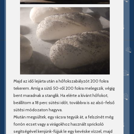
Majd az idő lejárta után a hőfokszabályzót 200 fokra
tekerem. Amíg a sütő 50-ről 200 fokra melegszik, végig
bent maradnak a stanglik. Ha elérte a kívánt hőfokot,
beállítom a 18 perc sütési időt, továbbra is az alsó-felső
sütési módozaton hagyva.
Miután megsültek, egy rácsra tegyük át, a felszínét még
forrón ecset vagy a virágokhoz használt sprickoló
segítségével kenjünk-fújjuk le egy kevéske vízzel, majd