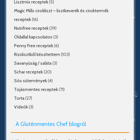
Lisztmix receptek
(5)
Magic Mills cirokliszt – lisztkeverék és ciroktermék
receptek
(16)
Nutrifree receptek
(39)
Oldallal kapcsolatos
(3)
Penny Free receptek
(6)
Rizslisztből készítettem
(103)
Savanyúság / saláta
(3)
Schar receptek
(20)
Sós sütemények
(4)
Tojásmentes receptek
(71)
Torta
(27)
Videók
(3)
A Gluténmentes Chef blogról