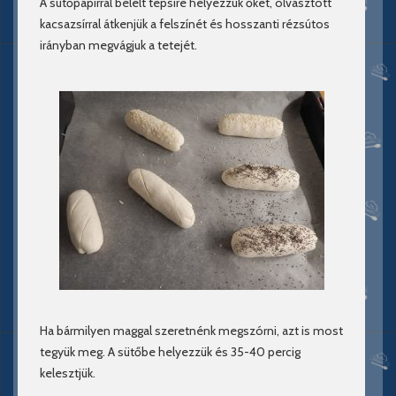
A sütőpapírral bélelt tepsire helyezzük őket, olvasztott
kacsazsírral átkenjük a felszínét és hosszanti rézsútos
irányban megvágjuk a tetejét.
Ha bármilyen maggal szeretnénk megszórni, azt is most
tegyük meg. A sütőbe helyezzük és 35-40 percig
kelesztjük.