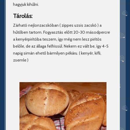
hagyjuk kihűlni.
Tárolás:
Zárható nejlonzacskóban ( zippes uzsis zacskó ) a
hűtőben tartom. Fogyasztás előtt 20-30 másodpercre
a kenyérpirítóba teszem, így még nem lesz pirítós
belőle, de az állaga felfrissül. Nekem ez vált be, így 4-5
napig simán ehető bármilyen pékáru. ( kenyér, kifli,
zsemle )