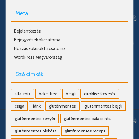
Meta
Bejelentkezés
Bejegyzések hírcsatorna
Hozzászólások hírcsatorna
WordPress Magyarország
Szó címkék
alfa-mix
bake-free
bejgli
ciroklisztkeverék
csiga
fánk
gluténmentes
gluténmentes bejgli
gluténmentes kenyér
gluténmentes palacsinta
gluténmentes piskóta
gluténmentes recept