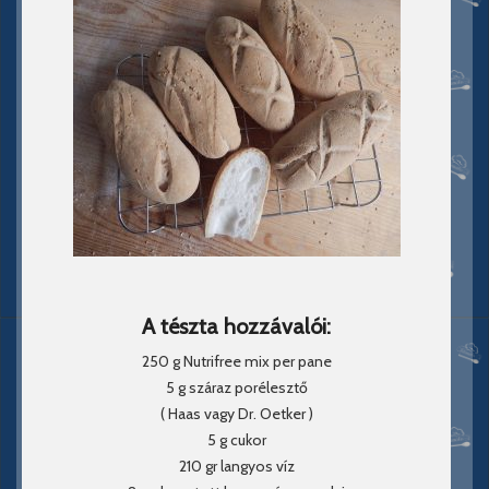
A tészta hozzávalói:
250 g Nutrifree mix per pane
5 g száraz porélesztő
( Haas vagy Dr. Oetker )
5 g cukor
210 gr langyos víz