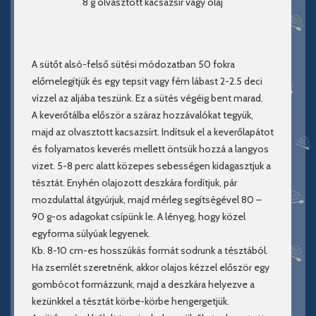
8 g olvasztott kacsazsír vagy olaj
A sütőt alsó-felső sütési módozatban 50 fokra
előmelegítjük és egy tepsit vagy fém lábast 2-2.5 deci
vízzel az aljába teszünk. Ez a sütés végéig bent marad.
A keverőtálba először a száraz hozzávalókat tegyük,
majd az olvasztott kacsazsírt. Indítsuk el a keverőlapátot
és folyamatos keverés mellett öntsük hozzá a langyos
vizet. 5-8 perc alatt közepes sebességen kidagasztjuk a
tésztát. Enyhén olajozott deszkára fordítjuk, pár
mozdulattal átgyúrjuk, majd mérleg segítségével 80 –
90 g-os adagokat csípünk le. A lényeg, hogy közel
egyforma súlyúak legyenek.
Kb. 8-10 cm-es hosszúkás formát sodrunk a tésztából.
Ha zsemlét szeretnénk, akkor olajos kézzel először egy
gombócot formázzunk, majd a deszkára helyezve a
kezünkkel a tésztát körbe-körbe hengergetjük.