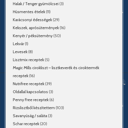
Halak / Tenger gyümölcsei
(3)
Húsmentes ételek
(11)
Karácsonyi édességek
(29)
Kekszek, aprósütemények
(16)
Kenyér / péksütemény
(50)
Lekvár
(1)
Levesek
(8)
Lisztmix receptek
(5)
Magic Mills cirokliszt – lisztkeverék és ciroktermék
receptek
(16)
Nutrifree receptek
(39)
Oldallal kapcsolatos
(3)
Penny Free receptek
(6)
Rizslisztből készítettem
(103)
Savanyúság / saláta
(3)
Schar receptek
(20)