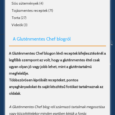
Sós sütemények
(4)
Tojásmentes receptek
(71)
Torta
(27)
Videók
(3)
A Gluténmentes Chef blogról
A Gluténmentes Chef blogon lévő receptek kifejlesztésénél a
legfőbb szempont az volt, hogy a gluténmentes étel csak
ugyan olyan jó vagy jobb lehet, mint a gluténtartalmú
megfelelője.
Többszörösen kipróbált recepteket, pontos
anyaghányadokat és saját készítésű fotókat tartalmaznak az
oldalak.
A Gluténmentes Chef blog-ról származó tartalmak megosztása
vagy közzétételekor minden esetben kérjük a forrás