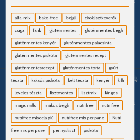
alfa-mix
bake-free
bejgli
ciroklisztkeverék
csiga
fánk
gluténmentes
gluténmentes bejgli
gluténmentes kenyér
gluténmentes palacsinta
gluténmentes piskóta
gluténmentes recept
gluténmentesrecept
gluténmentes torta
gyúrt
tészta
kakaós piskóta
kelt tészta
kenyér
kifli
leveles tészta
lisztmentes
lisztmix
lángos
magic mills
mákos bejgli
nutrifree
nutri free
nutrifree miscela piú
nutrifree mix per pane
Nutri
free mix per pane
pennysliszt
piskóta