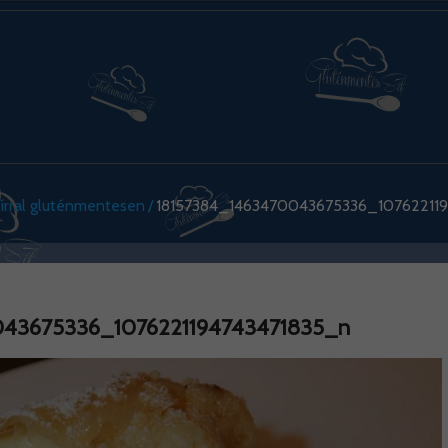
írral gluténmentesen
18157384_1463470043675336_10762211
043675336_1076221194743471835_n