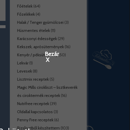
Főételek
(64)
Főzelékek
(4)
Halak / Tenger gyümölcsei
(3)
Húsmentes ételek
(11)
Karácsonyi édességek
(29)
Kekszek, aprósütemények
(16)
Bezár
Kenyér / péksütemény
(50)
X
Lekvár
(1)
Levesek
(8)
Lisztmix receptek
(5)
Magic Mills cirokliszt – lisztkeverék
és ciroktermék receptek
(16)
Nutrifree receptek
(39)
Oldallal kapcsolatos
(3)
Penny Free receptek
(6)
Rizslisztből készítettem
(103)