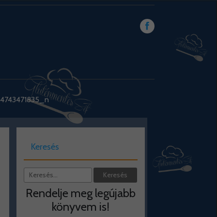
94743471835_n
Keresés
Rendelje meg legújabb
könyvem is!