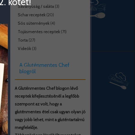
. kötet!
Savanyúság / saláta
(3)
Schar receptek
(20)
Sós sütemények
(4)
Tojásmentes receptek
(71)
Torta
(27)
Videók
(3)
A Gluténmentes Chef
blogról
A Gluténmentes Chef blogon lévő
receptek kifejlesztésénél a legfőbb
szempont az volt, hogy a
gluténmentes étel csak ugyan olyan jó
vagy jobb lehet, mint a gluténtartalmú
megfelelője.