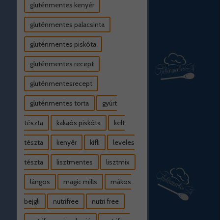
gluténmentes kenyér
gluténmentes palacsinta
gluténmentes piskóta
gluténmentes recept
gluténmentesrecept
gluténmentes torta
gyúrt
tészta
kakaós piskóta
kelt
tészta
kenyér
kifli
leveles
tészta
lisztmentes
lisztmix
lángos
magic mills
mákos
bejgli
nutrifree
nutri free