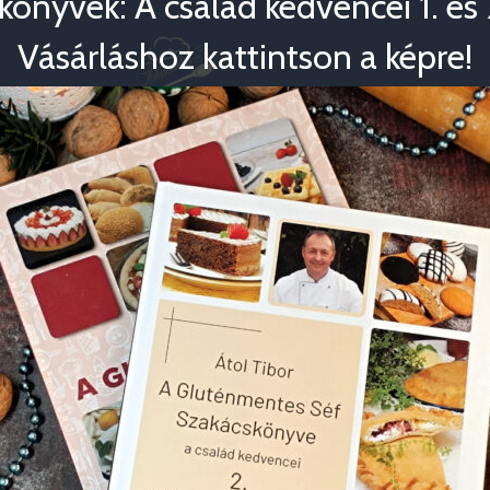
könyvek: A család kedvencei 1. és 2
Vásárláshoz kattintson a képre!