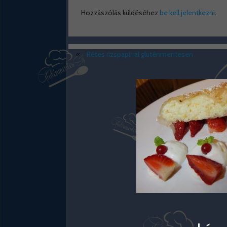
Hozzászólás küldéséhez
be kell jelentkezni
.
«
Rétes rizspapírral gluténmentesen