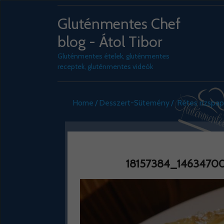
Gluténmentes Chef
blog - Átol Tibor
Gluténmentes ételek, gluténmentes
receptek, gluténmentes videók
Home
Desszert-Sütemény
Rétes rizspap
18157384_1463470