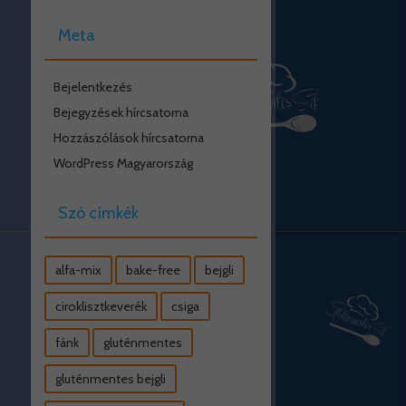
Meta
Bejelentkezés
Bejegyzések hírcsatorna
Hozzászólások hírcsatorna
WordPress Magyarország
Szó címkék
alfa-mix
bake-free
bejgli
ciroklisztkeverék
csiga
fánk
gluténmentes
gluténmentes bejgli