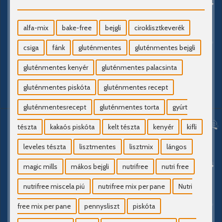
alfa-mix
bake-free
bejgli
ciroklisztkeverék
csiga
fánk
gluténmentes
gluténmentes bejgli
gluténmentes kenyér
gluténmentes palacsinta
gluténmentes piskóta
gluténmentes recept
gluténmentesrecept
gluténmentes torta
gyúrt
tészta
kakaós piskóta
kelt tészta
kenyér
kifli
leveles tészta
lisztmentes
lisztmix
lángos
magic mills
mákos bejgli
nutrifree
nutri free
nutrifree miscela piú
nutrifree mix per pane
Nutri
free mix per pane
pennysliszt
piskóta