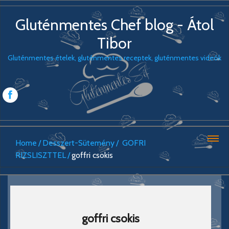
Gluténmentes Chef blog - Átol
Tibor
Gluténmentes ételek, gluténmentes receptek, gluténmentes videók
Home
Desszert-Sütemény
GOFRI
RIZSLISZTTEL
goffri csokis
goffri csokis