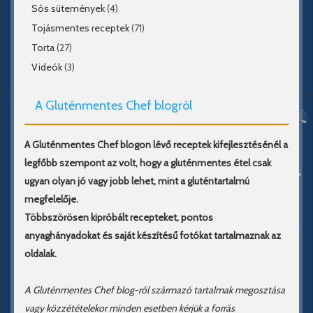
Sós sütemények
(4)
Tojásmentes receptek
(71)
Torta
(27)
Videók
(3)
A Gluténmentes Chef blogról
A Gluténmentes Chef blogon lévő receptek kifejlesztésénél a
legfőbb szempont az volt, hogy a gluténmentes étel csak
ugyan olyan jó vagy jobb lehet, mint a gluténtartalmú
megfelelője.
Többszörösen kipróbált recepteket, pontos
anyaghányadokat és saját készítésű fotókat tartalmaznak az
oldalak.
A Gluténmentes Chef blog-ról származó tartalmak megosztása
vagy közzétételekor minden esetben kérjük a forrás