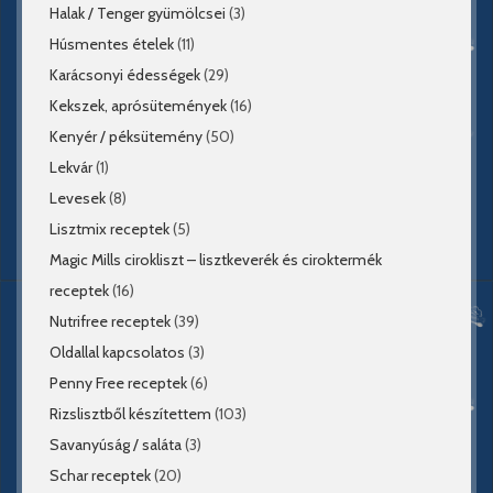
Halak / Tenger gyümölcsei
(3)
Húsmentes ételek
(11)
Karácsonyi édességek
(29)
Kekszek, aprósütemények
(16)
Kenyér / péksütemény
(50)
Lekvár
(1)
Levesek
(8)
Lisztmix receptek
(5)
Magic Mills cirokliszt – lisztkeverék és ciroktermék
receptek
(16)
Nutrifree receptek
(39)
Oldallal kapcsolatos
(3)
Penny Free receptek
(6)
Rizslisztből készítettem
(103)
Savanyúság / saláta
(3)
Schar receptek
(20)