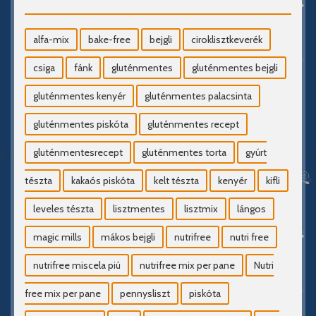
alfa-mix
bake-free
bejgli
ciroklisztkeverék
csiga
fánk
gluténmentes
gluténmentes bejgli
gluténmentes kenyér
gluténmentes palacsinta
gluténmentes piskóta
gluténmentes recept
gluténmentesrecept
gluténmentes torta
gyúrt
tészta
kakaós piskóta
kelt tészta
kenyér
kifli
leveles tészta
lisztmentes
lisztmix
lángos
magic mills
mákos bejgli
nutrifree
nutri free
nutrifree miscela piú
nutrifree mix per pane
Nutri
free mix per pane
pennysliszt
piskóta