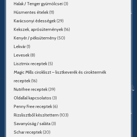
Halak / Tenger gyümölcsei
(3)
Húsmentes ételek
(11)
Karácsonyi édességek
(29)
Kekszek, aprósütemények
(16)
Kenyér / péksütemény
(50)
Lekvár
(1)
Levesek
(8)
Lisztmix receptek
(5)
Magic Mills cirokliszt – lisztkeverék és ciroktermék
receptek
(16)
Nutrifree receptek
(39)
Oldallal kapcsolatos
(3)
Penny Free receptek
(6)
Rizslisztből készítettem
(103)
Savanyúság / saláta
(3)
Schar receptek
(20)