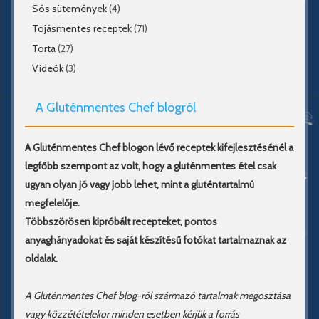
Sós sütemények
(4)
Tojásmentes receptek
(71)
Torta
(27)
Videók
(3)
A Gluténmentes Chef blogról
A Gluténmentes Chef blogon lévő receptek kifejlesztésénél a
legfőbb szempont az volt, hogy a gluténmentes étel csak
ugyan olyan jó vagy jobb lehet, mint a gluténtartalmú
megfelelője.
Többszörösen kipróbált recepteket, pontos
anyaghányadokat és saját készítésű fotókat tartalmaznak az
oldalak.
A Gluténmentes Chef blog-ról származó tartalmak megosztása
vagy közzétételekor minden esetben kérjük a forrás