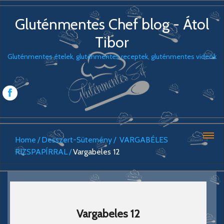
Gluténmentes Chef blog - Átol
Tibor
Gluténmentes ételek, gluténmentes receptek, gluténmentes videók
Home
Desszert-Sütemény
VARGABÉLES
RIZSPAPÍRRAL
Vargabeles 12
Vargabeles 12