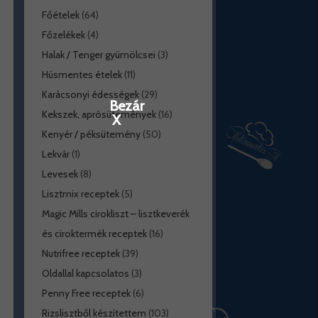
Főételek
(64)
Főzelékek
(4)
Halak / Tenger gyümölcsei
(3)
Húsmentes ételek
(11)
Karácsonyi édességek
(29)
Bezár
Kekszek, aprósütemények
(16)
X
Kenyér / péksütemény
(50)
Lekvár
(1)
Levesek
(8)
Lisztmix receptek
(5)
Magic Mills cirokliszt – lisztkeverék
és ciroktermék receptek
(16)
Nutrifree receptek
(39)
Oldallal kapcsolatos
(3)
Penny Free receptek
(6)
Rizslisztből készítettem
(103)