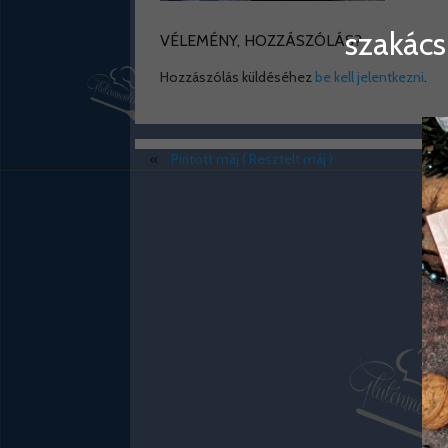
szakács
VÉLEMÉNY, HOZZÁSZÓLÁS?
Hozzászólás küldéséhez
be kell jelentkezni
.
«
Pirított máj ( Resztelt máj )