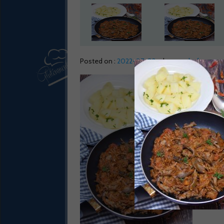
Posted on :
2022-07-02
by :
gmchef