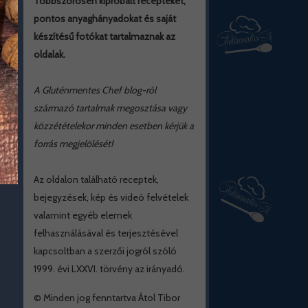
Többszörösen kipróbált recepteket,
pontos anyaghányadokat és saját
készítésű fotókat tartalmaznak az
oldalak.
A Gluténmentes Chef blog-ról
származó tartalmak megosztása vagy
közzétételekor minden esetben kérjük a
forrás megjelölését!
Az oldalon található receptek,
bejegyzések, kép és videó felvételek
valamint egyéb elemek
felhasználásával és terjesztésével
kapcsoltban a szerzői jogról szóló
1999. évi LXXVI. törvény az irányadó.
© Minden jog fenntartva Átol Tibor