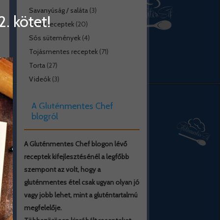
Savanyúság / saláta
(3)
. kötet!
Schar receptek
(20)
Sós sütemények
(4)
Tojásmentes receptek
(71)
Torta
(27)
Videók
(3)
A Gluténmentes Chef
blogról
A Gluténmentes Chef blogon lévő
receptek kifejlesztésénél a legfőbb
szempont az volt, hogy a
gluténmentes étel csak ugyan olyan jó
vagy jobb lehet, mint a gluténtartalmú
megfelelője.