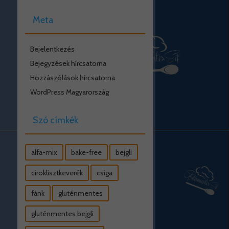
Meta
Bejelentkezés
Bejegyzések hírcsatorna
Hozzászólások hírcsatorna
WordPress Magyarország
Szó címkék
alfa-mix
bake-free
bejgli
ciroklisztkeverék
csiga
fánk
gluténmentes
gluténmentes bejgli