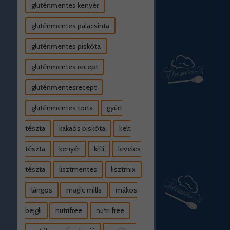
gluténmentes kenyér
gluténmentes palacsinta
gluténmentes piskóta
gluténmentes recept
gluténmentesrecept
gluténmentes torta
gyúrt
tészta
kakaós piskóta
kelt
tészta
kenyér
kifli
leveles
tészta
lisztmentes
lisztmix
lángos
magic mills
mákos
bejgli
nutrifree
nutri free