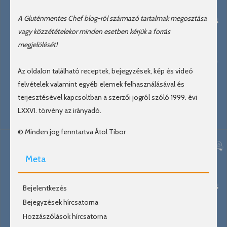
A Gluténmentes Chef blog-ról származó tartalmak megosztása
vagy közzétételekor minden esetben kérjük a forrás
megjelölését!
Az oldalon található receptek, bejegyzések, kép és videó
felvételek valamint egyéb elemek felhasználásával és
terjesztésével kapcsoltban a szerzői jogról szóló 1999. évi
LXXVI. törvény az irányadó.
© Minden jog fenntartva Átol Tibor
Meta
Bejelentkezés
Bejegyzések hírcsatorna
Hozzászólások hírcsatorna