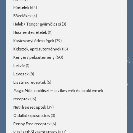
Főételek
(64)
Főzelékek
(4)
Halak / Tenger gyümölcsei
(3)
Húsmentes ételek
(11)
Karácsonyi édességek
(29)
Kekszek, aprósütemények
(16)
Kenyér / péksütemény
(50)
Lekvár
(1)
Levesek
(8)
Lisztmix receptek
(5)
Magic Mills cirokliszt – lisztkeverék és ciroktermék
receptek
(16)
Nutrifree receptek
(39)
Oldallal kapcsolatos
(3)
Penny Free receptek
(6)
Rizslisztből készítettem
(103)