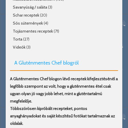
Savanyúság / saláta
(3)
Schar receptek
(20)
Sós sütemények
(4)
Tojásmentes receptek
(71)
Torta
(27)
Videók
(3)
A Gluténmentes Chef blogról
A Gluténmentes Chef blogon lévő receptek kifejlesztésénél a
legfőbb szempont az volt, hogy a gluténmentes étel csak
ugyan olyan jó vagy jobb lehet, mint a gluténtartalmú
megfelelője.
Többszörösen kipróbált recepteket, pontos
anyaghányadokat és saját készítésű fotókat tartalmaznak az
oldalak.