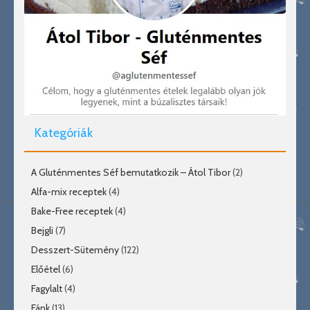
Kategóriák
A Gluténmentes Séf bemutatkozik – Átol Tibor
(2)
Alfa-mix receptek
(4)
Bake-Free receptek
(4)
Bejgli
(7)
Desszert-Sütemény
(122)
Előétel
(6)
Fagylalt
(4)
Fánk
(13)