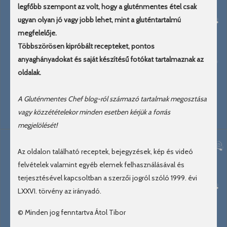
legfőbb szempont az volt, hogy a gluténmentes étel csak
ugyan olyan jó vagy jobb lehet, mint a gluténtartalmú
megfelelője.
Többszörösen kipróbált recepteket, pontos
anyaghányadokat és saját készítésű fotókat tartalmaznak az
oldalak.
A Gluténmentes Chef blog-ról származó tartalmak megosztása
vagy közzétételekor minden esetben kérjük a forrás
megjelölését!
Az oldalon található receptek, bejegyzések, kép és videó
felvételek valamint egyéb elemek felhasználásával és
terjesztésével kapcsoltban a szerzői jogról szóló 1999. évi
LXXVI. törvény az irányadó.
© Minden jog fenntartva Átol Tibor