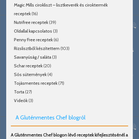
Magic Mills cirokliszt – lisztkeverék és ciroktermék
receptek
(16)
Nutrifree receptek
(39)
Oldallal kapcsolatos
(3)
Penny Free receptek
(6)
Rizslisztből készítettem
(103)
Savanyúság / saláta
(3)
Schar receptek
(20)
Sós sütemények
(4)
Tojásmentes receptek
(71)
Torta
(27)
Videók
(3)
A Gluténmentes Chef blogról
A Gluténmentes Chef blogon lévő receptek kifejlesztésénél a