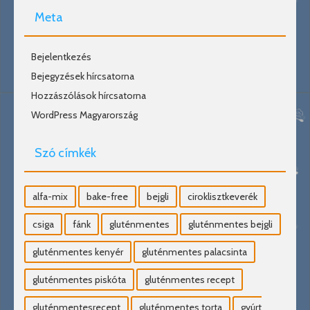
Meta
Bejelentkezés
Bejegyzések hírcsatorna
Hozzászólások hírcsatorna
WordPress Magyarország
Szó címkék
alfa-mix
bake-free
bejgli
ciroklisztkeverék
csiga
fánk
gluténmentes
gluténmentes bejgli
gluténmentes kenyér
gluténmentes palacsinta
gluténmentes piskóta
gluténmentes recept
gluténmentesrecept
gluténmentes torta
gyúrt