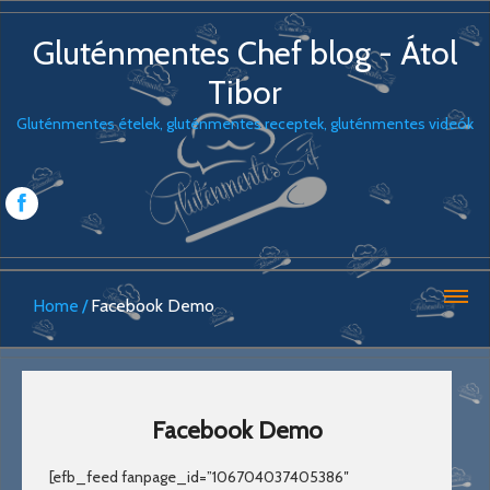
Gluténmentes Chef blog - Átol
Tibor
Gluténmentes ételek, gluténmentes receptek, gluténmentes videók
Home
Facebook Demo
Facebook Demo
[efb_feed fanpage_id=”106704037405386″