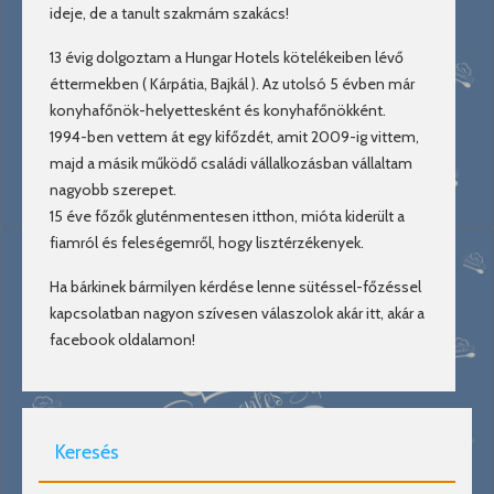
ideje, de a tanult szakmám szakács!
13 évig dolgoztam a Hungar Hotels kötelékeiben lévő
éttermekben ( Kárpátia, Bajkál ). Az utolsó 5 évben már
konyhafőnök-helyettesként és konyhafőnökként.
1994-ben vettem át egy kifőzdét, amit 2009-ig vittem,
majd a másik működő családi vállalkozásban vállaltam
nagyobb szerepet.
15 éve főzők gluténmentesen itthon, mióta kiderült a
fiamról és feleségemről, hogy lisztérzékenyek.
Ha bárkinek bármilyen kérdése lenne sütéssel-főzéssel
kapcsolatban nagyon szívesen válaszolok akár itt, akár a
facebook oldalamon!
Keresés