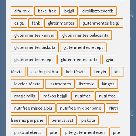
alfa-mix
bake-free
bejgli
ciroklisztkeverék
csiga
fánk
gluténmentes
gluténmentes bejgli
gluténmentes kenyér
gluténmentes palacsinta
gluténmentes piskóta
gluténmentes recept
gluténmentesrecept
gluténmentes torta
gyúrt
tészta
kakaós piskóta
kelt tészta
kenyér
kifli
leveles tészta
lisztmentes
lisztmix
lángos
magic mills
mákos bejgli
nutrifree
nutri free
nutrifree miscela piú
nutrifree mix per pane
Nutri
free mix per pane
pennysliszt
piskóta
piskótatekercs
pite
pite gluténmentesen
pite