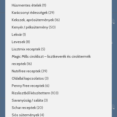
Húsmentes ételek
(11)
Karácsonyi édességek
(29)
Kekszek, aprósütemények
(16)
Kenyér / péksütemény
(50)
Lekvár
(1)
Levesek
(8)
Lisztmix receptek
(5)
Magic Mills cirokliszt – lisztkeverék és ciroktermék
receptek
(16)
Nutrifree receptek
(39)
Oldallal kapcsolatos
(3)
Penny Free receptek
(6)
Rizslisztből készítettem
(103)
Savanyúság / saláta
(3)
Schar receptek
(20)
Sós sütemények
(4)