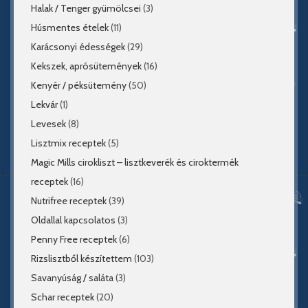
Halak / Tenger gyümölcsei
(3)
Húsmentes ételek
(11)
Karácsonyi édességek
(29)
Kekszek, aprósütemények
(16)
Kenyér / péksütemény
(50)
Lekvár
(1)
Levesek
(8)
Lisztmix receptek
(5)
Magic Mills cirokliszt – lisztkeverék és ciroktermék
receptek
(16)
Nutrifree receptek
(39)
Oldallal kapcsolatos
(3)
Penny Free receptek
(6)
Rizslisztből készítettem
(103)
Savanyúság / saláta
(3)
Schar receptek
(20)