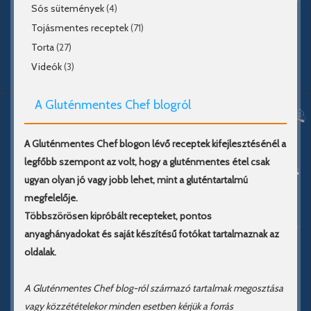
Sós sütemények
(4)
Tojásmentes receptek
(71)
Torta
(27)
Videók
(3)
A Gluténmentes Chef blogról
A Gluténmentes Chef blogon lévő receptek kifejlesztésénél a
legfőbb szempont az volt, hogy a gluténmentes étel csak
ugyan olyan jó vagy jobb lehet, mint a gluténtartalmú
megfelelője.
Többszörösen kipróbált recepteket, pontos
anyaghányadokat és saját készítésű fotókat tartalmaznak az
oldalak.
A Gluténmentes Chef blog-ról származó tartalmak megosztása
vagy közzétételekor minden esetben kérjük a forrás