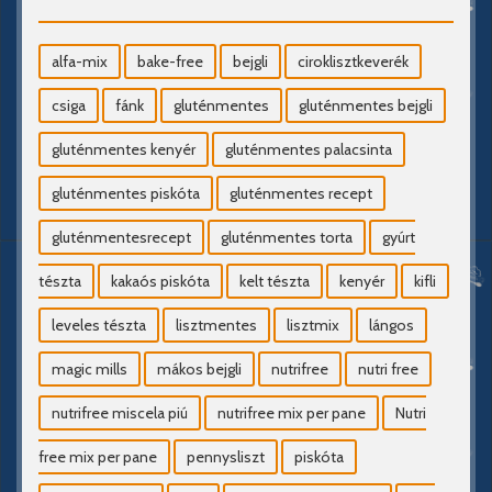
alfa-mix
bake-free
bejgli
ciroklisztkeverék
csiga
fánk
gluténmentes
gluténmentes bejgli
gluténmentes kenyér
gluténmentes palacsinta
gluténmentes piskóta
gluténmentes recept
gluténmentesrecept
gluténmentes torta
gyúrt
tészta
kakaós piskóta
kelt tészta
kenyér
kifli
leveles tészta
lisztmentes
lisztmix
lángos
magic mills
mákos bejgli
nutrifree
nutri free
nutrifree miscela piú
nutrifree mix per pane
Nutri
free mix per pane
pennysliszt
piskóta