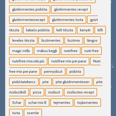
gluténmentes piskóta
gluténmentes recept
gluténmentesrecept
gluténmentes torta
gyúrt
tészta
kakaós piskóta
kelt tészta
kenyér
kifli
leveles tészta
lisztmentes
lisztmix
lángos
magic mills
mákos bejgli
nutrifree
nutri free
nutrifree miscela piú
nutrifree mix per pane
Nutri
free mix per pane
pennysliszt
piskóta
piskótatekercs
pite
pite gluténmentesen
pite
rizslisztből
pizza
rizsliszt
rizslisztes recept
Schar
schar mix B
tejmentes
tojásmentes
torta
zsemle