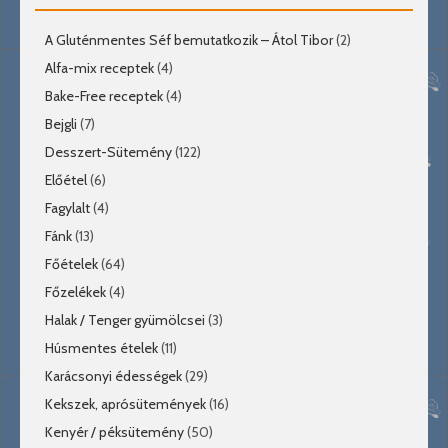
A Gluténmentes Séf bemutatkozik – Átol Tibor
(2)
Alfa-mix receptek
(4)
Bake-Free receptek
(4)
Bejgli
(7)
Desszert-Sütemény
(122)
Előétel
(6)
Fagylalt
(4)
Fánk
(13)
Főételek
(64)
Főzelékek
(4)
Halak / Tenger gyümölcsei
(3)
Húsmentes ételek
(11)
Karácsonyi édességek
(29)
Kekszek, aprósütemények
(16)
Kenyér / péksütemény
(50)