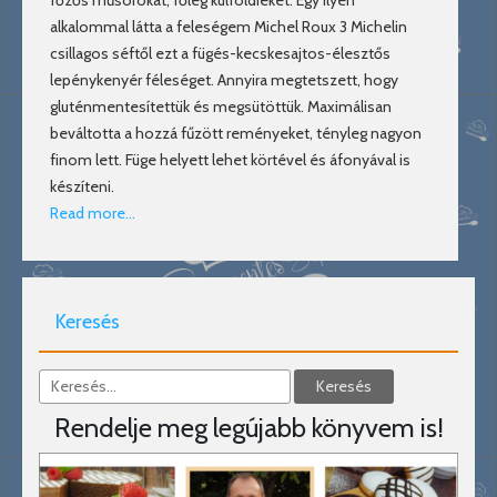
főzős műsorokat, főleg külföldieket. Egy ilyen
alkalommal látta a feleségem Michel Roux 3 Michelin
csillagos séftől ezt a fügés-kecskesajtos-élesztős
lepénykenyér féleséget. Annyira megtetszett, hogy
gluténmentesítettük és megsütöttük. Maximálisan
beváltotta a hozzá fűzött reményeket, tényleg nagyon
finom lett. Füge helyett lehet körtével és áfonyával is
készíteni.
Read more…
Keresés
Rendelje meg legújabb könyvem is!