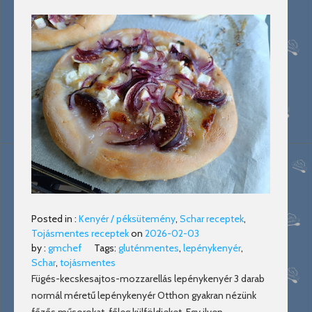
Posted in :
Kenyér / péksütemény
,
Schar receptek
,
Tojásmentes receptek
on
2026-02-03
by :
gmchef
Tags:
gluténmentes
,
lepénykenyér
,
Schar
,
tojásmentes
Fügés-kecskesajtos-mozzarellás lepénykenyér 3 darab
normál méretű lepénykenyér Otthon gyakran nézünk