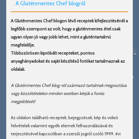
A Gluténmentes Chef blogról
A Gluténmentes Chef blogon lévő receptek kifejlesztésénél a
legfőbb szempont az volt, hogy a gluténmentes étel csak
ugyan olyan jó vagy jobb lehet, mint a gluténtartalmú
megfelelője.
Többszörösen kipróbált recepteket, pontos
anyaghányadokat és saját készítésű fotókat tartalmaznak az
oldalak.
A Gluténmentes Chef blog-ról származó tartalmak megosztása
vagy közzétételekor minden esetben kérjük a forrás
megjelölését!
Az oldalon található receptek, bejegyzések, kép és videó
felvételek valamint egyéb elemek felhasználásával és
terjesztésével kapcsoltban a szerzői jogról szóló 1999. évi