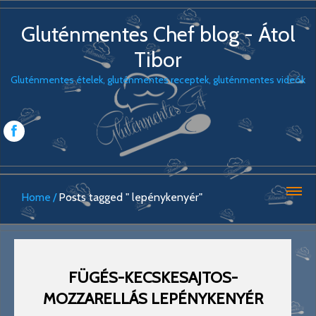
Gluténmentes Chef blog - Átol
Tibor
Gluténmentes ételek, gluténmentes receptek, gluténmentes videók
Home
Posts tagged " lepénykenyér"
FÜGÉS-KECSKESAJTOS-
MOZZARELLÁS LEPÉNYKENYÉR