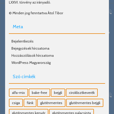
LXXVI. törvény az irányadó.
© Minden jog fenntartva Átol Tibor
Meta
Bejelentkezés
Bejegyzések hírcsatorna
Hozzászólások hírcsatorna
WordPress Magyarország
Szó címkék
alfa-mix
bake-free
bejgli
ciroklisztkeverék
csiga
fánk
gluténmentes
gluténmentes bejgli
gluténmentes kenyér
gluténmentes palacsinta