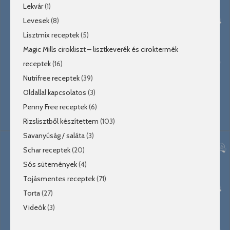
Lekvár
(1)
Levesek
(8)
Lisztmix receptek
(5)
Magic Mills cirokliszt – lisztkeverék és ciroktermék
receptek
(16)
Nutrifree receptek
(39)
Oldallal kapcsolatos
(3)
Penny Free receptek
(6)
Rizslisztből készítettem
(103)
Savanyúság / saláta
(3)
Schar receptek
(20)
Sós sütemények
(4)
Tojásmentes receptek
(71)
Torta
(27)
Videók
(3)