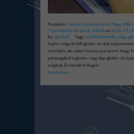
Posted in :
Kenyér / péksütemény
,
Magic Mills 
Tojásmentes receptek
,
Videók
on
2026-05-0
by :
gmchef
Tags:
ciroklisztkeverék
,
csiga
,
gl
Sajtos csiga és kifli glutén- és akár tojásment
túrót látni, de nálam fontos szempont, hogy 24 
puhaságából a glutén- vagy épp glutén- és toj
csigánál. És bevált! A blogon
Read more…