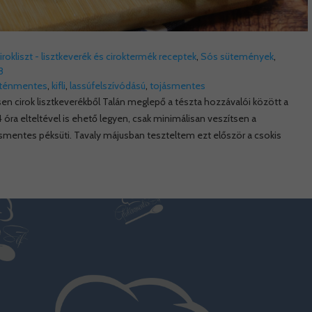
cirokliszt - lisztkeverék és ciroktermék receptek
,
Sós sütemények
,
8
uténmentes
,
kifli
,
lassúfelszívódású
,
tojásmentes
esen cirok lisztkeverékből Talán meglepő a tészta hozzávalói között a
óra elteltével is ehető legyen, csak minimálisan veszítsen a
ásmentes péksüti. Tavaly májusban teszteltem ezt először a csokis