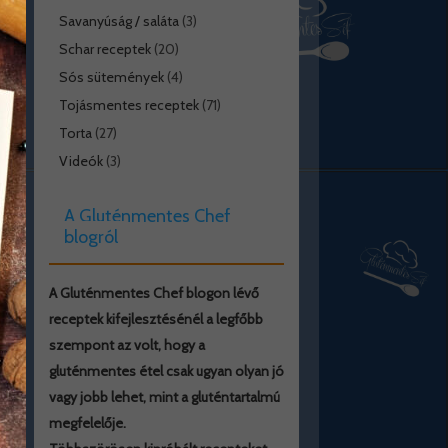
Savanyúság / saláta
(3)
Schar receptek
(20)
Sós sütemények
(4)
Tojásmentes receptek
(71)
Torta
(27)
Videók
(3)
A Gluténmentes Chef
blogról
A Gluténmentes Chef blogon lévő
receptek kifejlesztésénél a legfőbb
szempont az volt, hogy a
gluténmentes étel csak ugyan olyan jó
vagy jobb lehet, mint a gluténtartalmú
megfelelője.