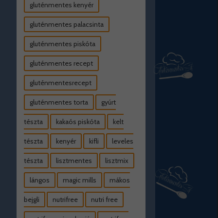
gluténmentes kenyér
gluténmentes palacsinta
gluténmentes piskóta
gluténmentes recept
gluténmentesrecept
gluténmentes torta
gyúrt
tészta
kakaós piskóta
kelt
tészta
kenyér
kifli
leveles
tészta
lisztmentes
lisztmix
lángos
magic mills
mákos
bejgli
nutrifree
nutri free