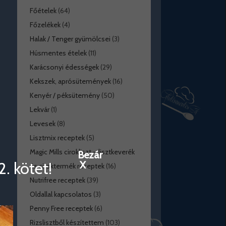
Főételek
(64)
Főzelékek
(4)
Halak / Tenger gyümölcsei
(3)
Húsmentes ételek
(11)
Karácsonyi édességek
(29)
Kekszek, aprósütemények
(16)
Kenyér / péksütemény
(50)
Lekvár
(1)
Levesek
(8)
Lisztmix receptek
(5)
Magic Mills cirokliszt – lisztkeverék
Bezár
. kötet!
X
és ciroktermék receptek
(16)
Nutrifree receptek
(39)
Oldallal kapcsolatos
(3)
Penny Free receptek
(6)
Rizslisztből készítettem
(103)