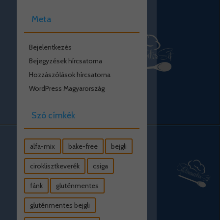
Meta
Bejelentkezés
Bejegyzések hírcsatorna
Hozzászólások hírcsatorna
WordPress Magyarország
Szó címkék
alfa-mix
bake-free
bejgli
ciroklisztkeverék
csiga
fánk
gluténmentes
gluténmentes bejgli