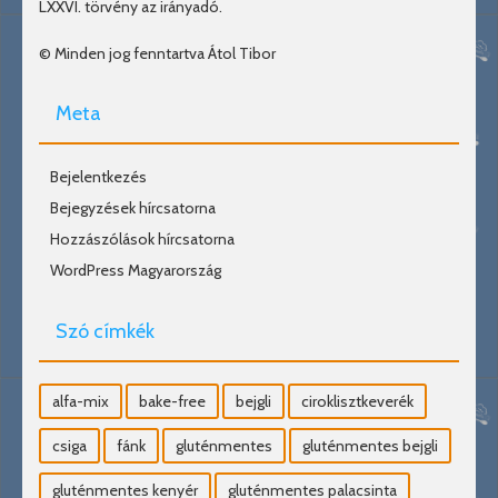
LXXVI. törvény az irányadó.
© Minden jog fenntartva Átol Tibor
Meta
Bejelentkezés
Bejegyzések hírcsatorna
Hozzászólások hírcsatorna
WordPress Magyarország
Szó címkék
alfa-mix
bake-free
bejgli
ciroklisztkeverék
csiga
fánk
gluténmentes
gluténmentes bejgli
gluténmentes kenyér
gluténmentes palacsinta