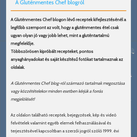
A Gluténmentes Chef blogról
A Gluténmentes Chef blogon lévő receptek kifejlesztésénél a
legfőbb szempont az volt, hogy a gluténmentes étel csak
ugyan olyan jó vagy jobb lehet, mint a gluténtartalmú
megfelelője.
Többszörösen kipróbált recepteket, pontos
anyaghányadokat és saját készítésű fotókat tartalmaznak az
oldalak.
A Gluténmentes Chef blog-ról származó tartalmak megosztása
vagy közzétételekor minden esetben kérjük a forrás
megjelölését!
Az oldalon található receptek, bejegyzések, kép és videó
felvételek valamint egyéb elemek felhasználásával és
terjesztésével kapcsoltban a szerzői jogról szóló 1999. évi