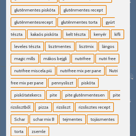
gluténmentes piskóta
gluténmentes recept
gluténmentesrecept
gluténmentes torta
gyúrt
tészta
kakaós piskóta
kelt tészta
kenyér
kifli
leveles tészta
lisztmentes
lisztmix
lángos
magic mills
mákos bejgli
nutrifree
nutri free
nutrifree miscela piú
nutrifree mix per pane
Nutri
free mix per pane
pennysliszt
piskóta
piskótatekercs
pite
pite gluténmentesen
pite
rizslisztből
pizza
rizsliszt
rizslisztes recept
Schar
schar mix B
tejmentes
tojásmentes
torta
zsemle