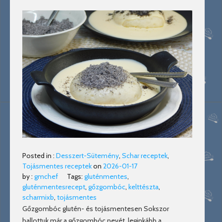
Posted in :
Desszert-Sütemény
,
Schar receptek
,
Tojásmentes receptek
on
2026-01-17
by :
gmchef
Tags:
gluténmentes
,
gluténmentesrecept
,
gőzgombóc
,
kelttészta
,
scharmixb
,
tojásmentes
Gőzgombóc glutén- és tojásmentesen Sokszor
hallottuk már a gőzgombóc nevét, leginkább a