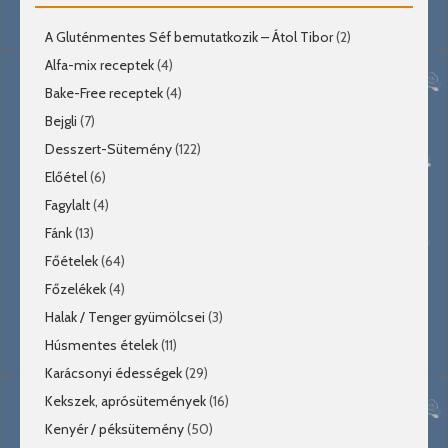
A Gluténmentes Séf bemutatkozik – Átol Tibor
(2)
Alfa-mix receptek
(4)
Bake-Free receptek
(4)
Bejgli
(7)
Desszert-Sütemény
(122)
Előétel
(6)
Fagylalt
(4)
Fánk
(13)
Főételek
(64)
Főzelékek
(4)
Halak / Tenger gyümölcsei
(3)
Húsmentes ételek
(11)
Karácsonyi édességek
(29)
Kekszek, aprósütemények
(16)
Kenyér / péksütemény
(50)