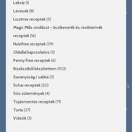
Lekvár
(1)
Levesek
(8)
Lisztmix receptek
(5)
Magic Mills cirokliszt – lisztkeverék és ciroktermék
receptek
(16)
Nutrifree receptek
(39)
Oldallal kapcsolatos
(3)
Penny Free receptek
(6)
Rizslisztből készítettem
(103)
Savanyúság / saláta
(3)
Schar receptek
(20)
Sós sütemények
(4)
Tojásmentes receptek
(71)
Torta
(27)
Videók
(3)