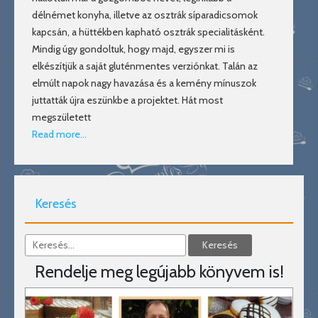
délnémet konyha, illetve az osztrák síparadicsomok
kapcsán, a hüttékben kapható osztrák specialitásként.
Mindig úgy gondoltuk, hogy majd, egyszer mi is
elkészítjük a saját gluténmentes verziónkat. Talán az
elmúlt napok nagy havazása és a kemény mínuszok
juttatták újra eszünkbe a projektet. Hát most
megszületett
Read more…
Keresés
Rendelje meg legújabb könyvem is!