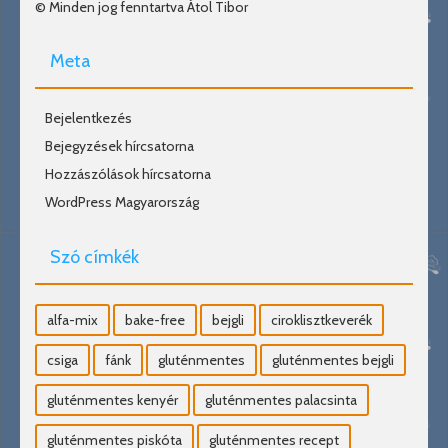
© Minden jog fenntartva Átol Tibor
Meta
Bejelentkezés
Bejegyzések hírcsatorna
Hozzászólások hírcsatorna
WordPress Magyarország
Szó címkék
alfa-mix
bake-free
bejgli
ciroklisztkeverék
csiga
fánk
gluténmentes
gluténmentes bejgli
gluténmentes kenyér
gluténmentes palacsinta
gluténmentes piskóta
gluténmentes recept