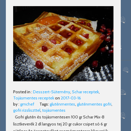
Posted in :
Desszert-Sütemény
,
Schar receptek
,
Tojásmentes receptek
on
2017-03-16
by :
gmchef
Tags:
gluténmentes
,
gluténmentes gofri
,
gofri rizsliszttel
,
tojásmentes
Gofri glutén és tojásmentesen 100 gr Schar Mix-B
lisztkeverék 2 dl langyos tej 20 gr cukor csipet só 6 gr