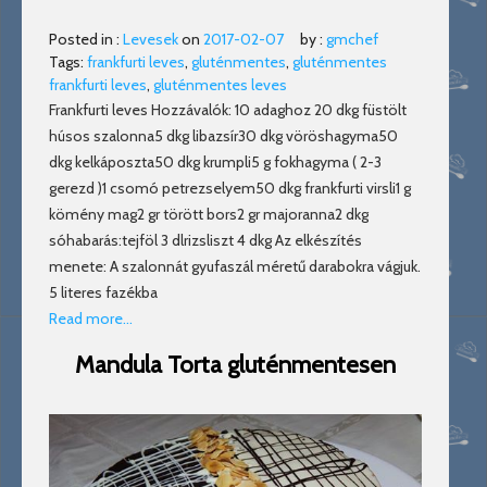
Posted in :
Levesek
on
2017-02-07
by :
gmchef
Tags:
frankfurti leves
,
gluténmentes
,
gluténmentes
frankfurti leves
,
gluténmentes leves
Frankfurti leves Hozzávalók: 10 adaghoz 20 dkg füstölt
húsos szalonna5 dkg libazsír30 dkg vöröshagyma50
dkg kelkáposzta50 dkg krumpli5 g fokhagyma ( 2-3
gerezd )1 csomó petrezselyem50 dkg frankfurti virsli1 g
kömény mag2 gr törött bors2 gr majoranna2 dkg
sóhabarás:tejföl 3 dlrizsliszt 4 dkg Az elkészítés
menete: A szalonnát gyufaszál méretű darabokra vágjuk.
5 literes fazékba
Read more…
Mandula Torta gluténmentesen