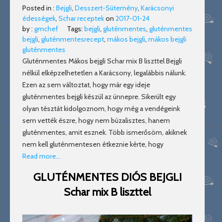
Posted in :
Bejgli
,
Desszert-Sütemény
,
Karácsonyi
édességek
,
Schar receptek
on
2017-01-24
by :
gmchef
Tags:
bejgli
,
gluténmentes
,
gluténmentes
bejgli
,
gluténmentesrecept
,
mákos bejgli
,
mákos bejgli
gluténmentes
Gluténmentes Mákos bejgli Schar mix B liszttel Bejgli
nélkül elképzelhetetlen a Karácsony, legalábbis nálunk.
Ezen az sem változtat, hogy már egy ideje
gluténmentes bejgli készül az ünnepre. Sikerült egy
olyan tésztát kidolgoznom, hogy még a vendégeink
sem vették észre, hogy nem búzalisztes, hanem
gluténmentes, amit esznek. Több ismerősöm, akiknek
nem kell gluténmentesen étkeznie kérte, hogy
Read more…
GLUTÉNMENTES DIÓS BEJGLI
Schar mix B liszttel