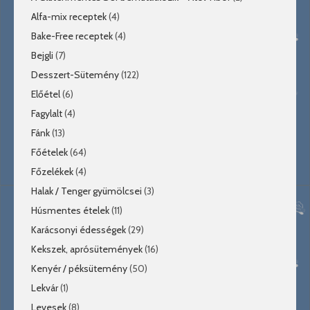
Alfa-mix receptek
(4)
Bake-Free receptek
(4)
Bejgli
(7)
Desszert-Sütemény
(122)
Előétel
(6)
Fagylalt
(4)
Fánk
(13)
Főételek
(64)
Főzelékek
(4)
Halak / Tenger gyümölcsei
(3)
Húsmentes ételek
(11)
Karácsonyi édességek
(29)
Kekszek, aprósütemények
(16)
Kenyér / péksütemény
(50)
Lekvár
(1)
Levesek
(8)