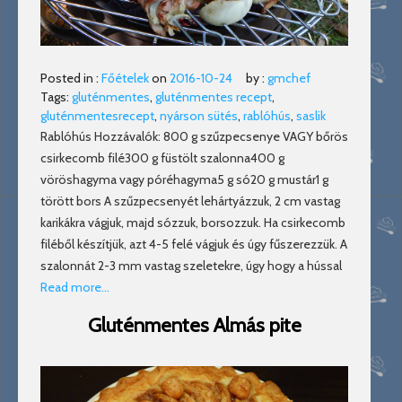
Posted in :
Főételek
on
2016-10-24
by :
gmchef
Tags:
gluténmentes
,
gluténmentes recept
,
gluténmentesrecept
,
nyárson sütés
,
rablóhús
,
saslik
Rablóhús Hozzávalók: 800 g szűzpecsenye VAGY bőrös
csirkecomb filé300 g füstölt szalonna400 g
vöröshagyma vagy póréhagyma5 g só20 g mustár1 g
törött bors A szűzpecsenyét lehártyázzuk, 2 cm vastag
karikákra vágjuk, majd sózzuk, borsozzuk. Ha csirkecomb
filéből készítjük, azt 4-5 felé vágjuk és úgy fűszerezzük. A
szalonnát 2-3 mm vastag szeletekre, úgy hogy a hússal
Read more…
Gluténmentes Almás pite