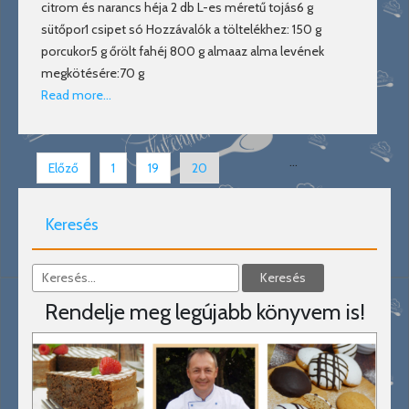
citrom és narancs héja 2 db L-es méretű tojás6 g
sütőpor1 csipet só Hozzávalók a töltelékhez: 150 g
porcukor5 g őrölt fahéj 800 g almaaz alma levének
megkötésére:70 g
Read more…
…
Előző
1
19
20
Keresés
Rendelje meg legújabb könyvem is!