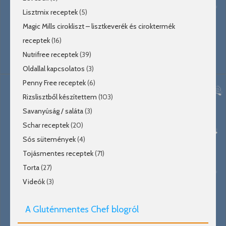
Lisztmix receptek
(5)
Magic Mills cirokliszt – lisztkeverék és ciroktermék
receptek
(16)
Nutrifree receptek
(39)
Oldallal kapcsolatos
(3)
Penny Free receptek
(6)
Rizslisztből készítettem
(103)
Savanyúság / saláta
(3)
Schar receptek
(20)
Sós sütemények
(4)
Tojásmentes receptek
(71)
Torta
(27)
Videók
(3)
A Gluténmentes Chef blogról