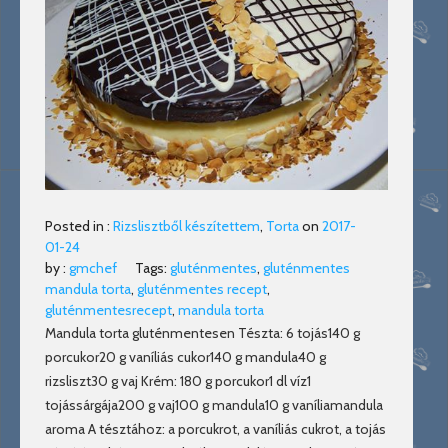
Posted in :
Rizslisztből készítettem
,
Torta
on
2017-
01-24
by :
gmchef
Tags:
gluténmentes
,
gluténmentes
mandula torta
,
gluténmentes recept
,
gluténmentesrecept
,
mandula torta
Mandula torta gluténmentesen Tészta: 6 tojás140 g
porcukor20 g vaníliás cukor140 g mandula40 g
rizsliszt30 g vaj Krém: 180 g porcukor1 dl víz1
tojássárgája200 g vaj100 g mandula10 g vaníliamandula
aroma A tésztához: a porcukrot, a vaníliás cukrot, a tojás