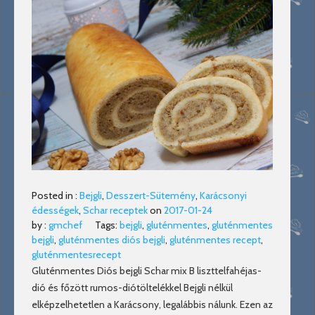
Posted in :
Bejgli
,
Desszert-Sütemény
,
Karácsonyi
édességek
,
Schar receptek
on
2017-01-24
by :
gmchef
Tags:
bejgli
,
gluténmentes
,
gluténmentes
bejgli
,
gluténmentes diós bejgli
,
gluténmentes recept
,
gluténmentesrecept
Gluténmentes Diós bejgli Schar mix B liszttelfahéjas-
dió és főzött rumos-diótöltelékkel Bejgli nélkül
elképzelhetetlen a Karácsony, legalábbis nálunk. Ezen az