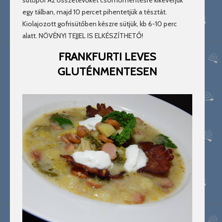
sütőpor Az összetevőket csomómentesre kikeverjük
egy tálban, majd 10 percet pihentetjük a tésztát.
Kiolajozott gofrisütőben készre sütjük, kb 6-10 perc
alatt. NÖVÉNYI TEJJEL IS ELKÉSZÍTHETŐ!
FRANKFURTI LEVES
GLUTÉNMENTESEN