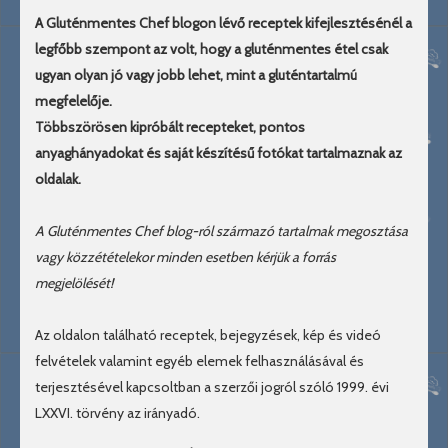
A Gluténmentes Chef blogon lévő receptek kifejlesztésénél a
legfőbb szempont az volt, hogy a gluténmentes étel csak
ugyan olyan jó vagy jobb lehet, mint a gluténtartalmú
megfelelője.
Többszörösen kipróbált recepteket, pontos
anyaghányadokat és saját készítésű fotókat tartalmaznak az
oldalak.
A Gluténmentes Chef blog-ról származó tartalmak megosztása
vagy közzétételekor minden esetben kérjük a forrás
megjelölését!
Az oldalon található receptek, bejegyzések, kép és videó
felvételek valamint egyéb elemek felhasználásával és
terjesztésével kapcsoltban a szerzői jogról szóló 1999. évi
LXXVI. törvény az irányadó.