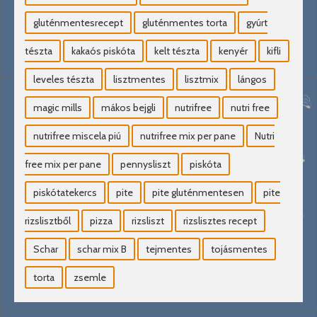
gluténmentesrecept
gluténmentes torta
gyúrt
tészta
kakaós piskóta
kelt tészta
kenyér
kifli
leveles tészta
lisztmentes
lisztmix
lángos
magic mills
mákos bejgli
nutrifree
nutri free
nutrifree miscela piú
nutrifree mix per pane
Nutri
free mix per pane
pennysliszt
piskóta
piskótatekercs
pite
pite gluténmentesen
pite
rizslisztből
pizza
rizsliszt
rizslisztes recept
Schar
schar mix B
tejmentes
tojásmentes
torta
zsemle