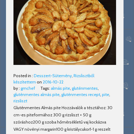
Posted in :
Desszert-Sütemény
,
Rizslisztből
készítettem
on
2016-10-22
by :
gmchef
Tags:
almás pite
,
gluténmentes
,
gluténmentes almás pite
,
gluténmentes recept
,
pite
,
rizsliszt
Gluténmentes Almás pite Hozzávalók a tésztához: 30
cm-es piteformához 300 g rizsliszt + 50 g
szóráshoz200 g szoba hőmérsékletű vaj kockázva
VAGY növényi margarin100 g kristálycukor1-1 g reszelt