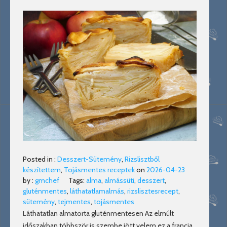
Posted in :
Desszert-Sütemény
,
Rizslisztből
készítettem
,
Tojásmentes receptek
on
2026-04-23
by :
gmchef
Tags:
alma
,
almássüti
,
desszert
,
gluténmentes
,
láthatatlamalmás
,
rizslisztesrecept
,
sütemény
,
tejmentes
,
tojásmentes
Láthatatlan almatorta gluténmentesen Az elmúlt
időszakban többször is szembe jött velem ez a francia