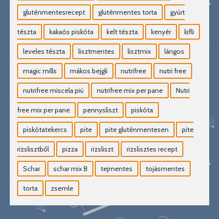
gluténmentesrecept
gluténmentes torta
gyúrt
tészta
kakaós piskóta
kelt tészta
kenyér
kifli
leveles tészta
lisztmentes
lisztmix
lángos
magic mills
mákos bejgli
nutrifree
nutri free
nutrifree miscela piú
nutrifree mix per pane
Nutri
free mix per pane
pennysliszt
piskóta
piskótatekercs
pite
pite gluténmentesen
pite
rizslisztből
pizza
rizsliszt
rizslisztes recept
Schar
schar mix B
tejmentes
tojásmentes
torta
zsemle