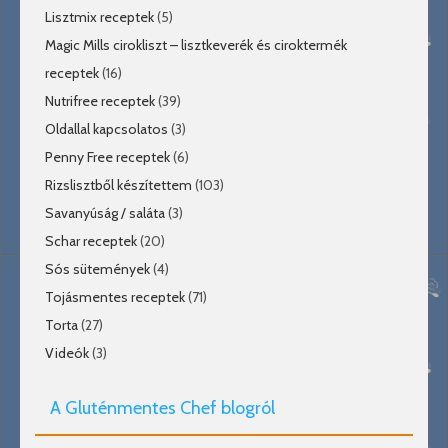
Lisztmix receptek
(5)
Magic Mills cirokliszt – lisztkeverék és ciroktermék
receptek
(16)
Nutrifree receptek
(39)
Oldallal kapcsolatos
(3)
Penny Free receptek
(6)
Rizslisztből készítettem
(103)
Savanyúság / saláta
(3)
Schar receptek
(20)
Sós sütemények
(4)
Tojásmentes receptek
(71)
Torta
(27)
Videók
(3)
A Gluténmentes Chef blogról