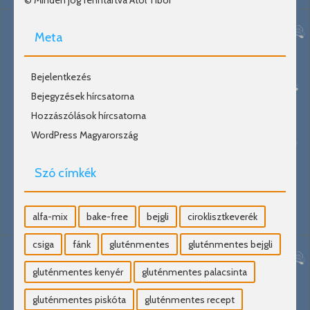
© Minden jog fenntartva Átol Tibor
Meta
Bejelentkezés
Bejegyzések hírcsatorna
Hozzászólások hírcsatorna
WordPress Magyarország
Szó címkék
alfa-mix
bake-free
bejgli
ciroklisztkeverék
csiga
fánk
gluténmentes
gluténmentes bejgli
gluténmentes kenyér
gluténmentes palacsinta
gluténmentes piskóta
gluténmentes recept