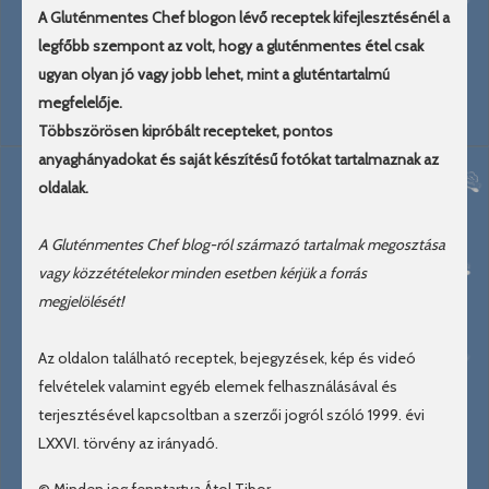
A Gluténmentes Chef blogon lévő receptek kifejlesztésénél a
legfőbb szempont az volt, hogy a gluténmentes étel csak
ugyan olyan jó vagy jobb lehet, mint a gluténtartalmú
megfelelője.
Többszörösen kipróbált recepteket, pontos
anyaghányadokat és saját készítésű fotókat tartalmaznak az
oldalak.
A Gluténmentes Chef blog-ról származó tartalmak megosztása
vagy közzétételekor minden esetben kérjük a forrás
megjelölését!
Az oldalon található receptek, bejegyzések, kép és videó
felvételek valamint egyéb elemek felhasználásával és
terjesztésével kapcsoltban a szerzői jogról szóló 1999. évi
LXXVI. törvény az irányadó.