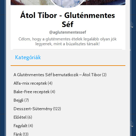
Kategóriák
A Gluténmentes Séf bemutatkozik – Átol Tibor
(2)
Alfa-mix receptek
(4)
Bake-Free receptek
(4)
Bejgli
(7)
Desszert-Sütemény
(122)
Előétel
(6)
Fagylalt
(4)
Fánk
(13)