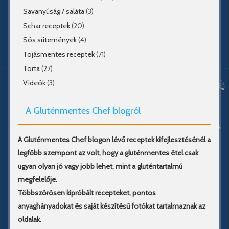
Savanyúság / saláta
(3)
Schar receptek
(20)
Sós sütemények
(4)
Tojásmentes receptek
(71)
Torta
(27)
Videók
(3)
A Gluténmentes Chef blogról
A Gluténmentes Chef blogon lévő receptek kifejlesztésénél a
legfőbb szempont az volt, hogy a gluténmentes étel csak
ugyan olyan jó vagy jobb lehet, mint a gluténtartalmú
megfelelője.
Többszörösen kipróbált recepteket, pontos
anyaghányadokat és saját készítésű fotókat tartalmaznak az
oldalak.