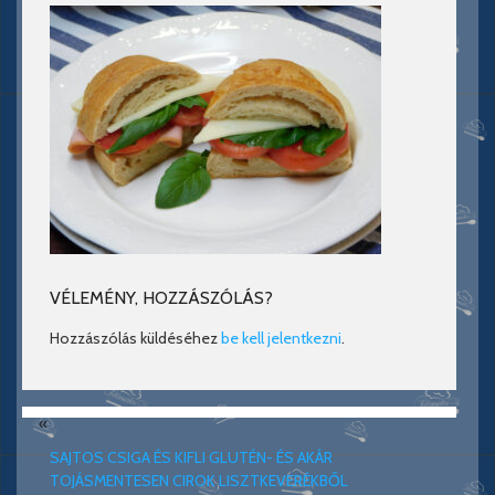
VÉLEMÉNY, HOZZÁSZÓLÁS?
Hozzászólás küldéséhez
be kell jelentkezni
.
«
SAJTOS CSIGA ÉS KIFLI GLUTÉN- ÉS AKÁR
TOJÁSMENTESEN CIROK LISZTKEVERÉKBŐL