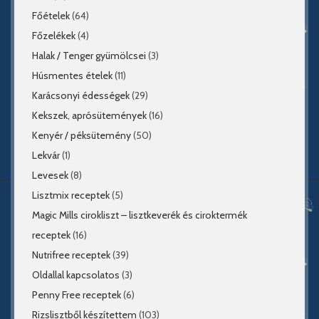
Főételek
(64)
Főzelékek
(4)
Halak / Tenger gyümölcsei
(3)
Húsmentes ételek
(11)
Karácsonyi édességek
(29)
Kekszek, aprósütemények
(16)
Kenyér / péksütemény
(50)
Lekvár
(1)
Levesek
(8)
Lisztmix receptek
(5)
Magic Mills cirokliszt – lisztkeverék és ciroktermék
receptek
(16)
Nutrifree receptek
(39)
Oldallal kapcsolatos
(3)
Penny Free receptek
(6)
Rizslisztből készítettem
(103)