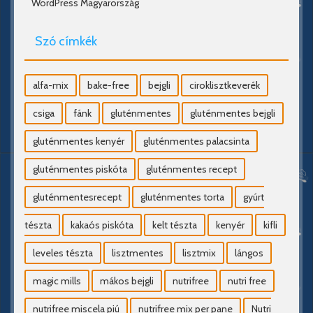
WordPress Magyarország
Szó címkék
alfa-mix
bake-free
bejgli
ciroklisztkeverék
csiga
fánk
gluténmentes
gluténmentes bejgli
gluténmentes kenyér
gluténmentes palacsinta
gluténmentes piskóta
gluténmentes recept
gluténmentesrecept
gluténmentes torta
gyúrt
tészta
kakaós piskóta
kelt tészta
kenyér
kifli
leveles tészta
lisztmentes
lisztmix
lángos
magic mills
mákos bejgli
nutrifree
nutri free
nutrifree miscela piú
nutrifree mix per pane
Nutri