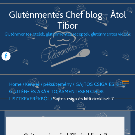
Gluténmentes Chef blog - Átol
Tibor
Gluténmentes ételek, gluténmentes receptek, gluténmentes videók
Home
Kenyér / péksütemény
SAJTOS CSIGA ÉS KIFLI
GLUTÉN- ÉS AKÁR TOJÁSMENTESEN CIROK
LISZTKEVERÉKBŐL
Sajtos csiga és kifli cirokliszt 7