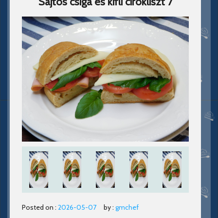
Sajtos csiga és kifli cirokliszt 7
Posted on :
2026-05-07
by :
gmchef