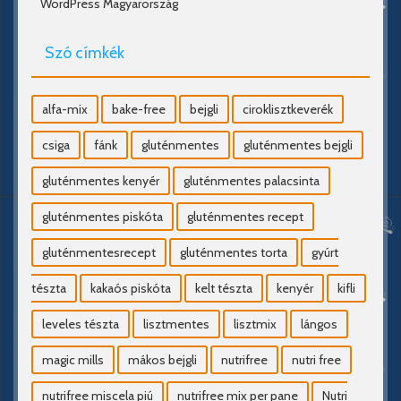
WordPress Magyarország
Szó címkék
alfa-mix
bake-free
bejgli
ciroklisztkeverék
csiga
fánk
gluténmentes
gluténmentes bejgli
gluténmentes kenyér
gluténmentes palacsinta
gluténmentes piskóta
gluténmentes recept
gluténmentesrecept
gluténmentes torta
gyúrt
tészta
kakaós piskóta
kelt tészta
kenyér
kifli
leveles tészta
lisztmentes
lisztmix
lángos
magic mills
mákos bejgli
nutrifree
nutri free
nutrifree miscela piú
nutrifree mix per pane
Nutri