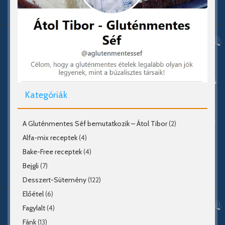
Kategóriák
A Gluténmentes Séf bemutatkozik – Átol Tibor
(2)
Alfa-mix receptek
(4)
Bake-Free receptek
(4)
Bejgli
(7)
Desszert-Sütemény
(122)
Előétel
(6)
Fagylalt
(4)
Fánk
(13)