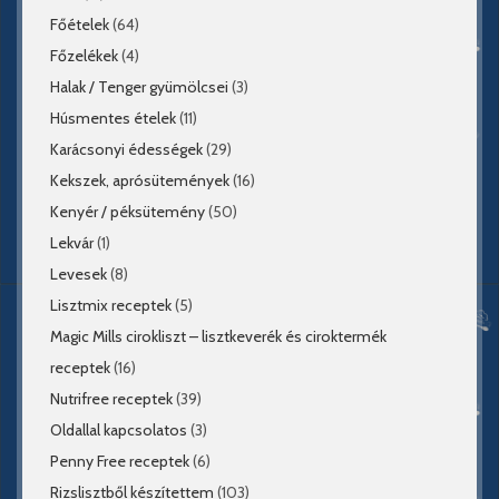
Főételek
(64)
Főzelékek
(4)
Halak / Tenger gyümölcsei
(3)
Húsmentes ételek
(11)
Karácsonyi édességek
(29)
Kekszek, aprósütemények
(16)
Kenyér / péksütemény
(50)
Lekvár
(1)
Levesek
(8)
Lisztmix receptek
(5)
Magic Mills cirokliszt – lisztkeverék és ciroktermék
receptek
(16)
Nutrifree receptek
(39)
Oldallal kapcsolatos
(3)
Penny Free receptek
(6)
Rizslisztből készítettem
(103)