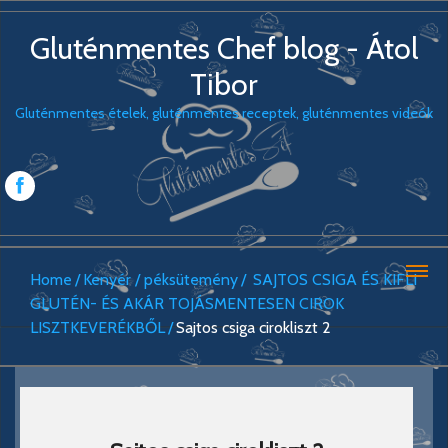
Gluténmentes Chef blog - Átol
Tibor
Gluténmentes ételek, gluténmentes receptek, gluténmentes videók
Home
Kenyér / péksütemény
SAJTOS CSIGA ÉS KIFLI
GLUTÉN- ÉS AKÁR TOJÁSMENTESEN CIROK
LISZTKEVERÉKBŐL
Sajtos csiga cirokliszt 2