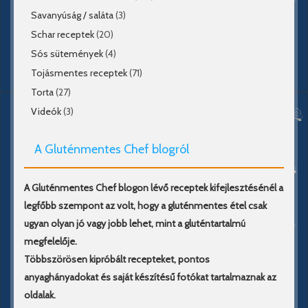
Savanyúság / saláta
(3)
Schar receptek
(20)
Sós sütemények
(4)
Tojásmentes receptek
(71)
Torta
(27)
Videók
(3)
A Gluténmentes Chef blogról
A Gluténmentes Chef blogon lévő receptek kifejlesztésénél a
legfőbb szempont az volt, hogy a gluténmentes étel csak
ugyan olyan jó vagy jobb lehet, mint a gluténtartalmú
megfelelője.
Többszörösen kipróbált recepteket, pontos
anyaghányadokat és saját készítésű fotókat tartalmaznak az
oldalak.