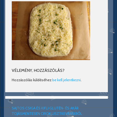
VÉLEMÉNY, HOZZÁSZÓLÁS?
Hozzászólás küldéséhez
be kell jelentkezni
.
«
SAJTOS CSIGA ÉS KIFLI GLUTÉN- ÉS AKÁR
TOJÁSMENTESEN CIROK LISZTKEVERÉKBŐL