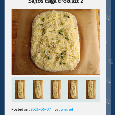
Sajtos csiga cirokliszt 2
Posted on :
2026-05-07
by :
gmchef